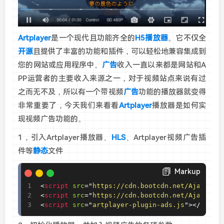
Artplayer
是一个现代且功能齐全的
H5播放器
。它不仅全
开源
且提供了丰富的功能和插件，可以轻松地兼容集成到
您的网站或应用程序中。
广告
收入一直以来都是网站和A
PP运营者的主要收入来源之一，对于视频站点来说有过
之而无不及，所以有一个带视频
广告
功能的播放器就变得
非常重要了，今天我们来看看
Artplayer
播放器是如何实
现视频广告功能的。
1，引入
Artplayer播放器、
HLS
、
Artplayer视频广告插
件等
静态
文件
Markup
<
script
src
=
"
https://cdn.bootcdn.net/Ajax/lib
<
script
src
=
"
https://cdn.bootcdn.net/Ajax/lib
<
script
src
=
"
artplayer-plugin-ads.js
"
>
</
scrip