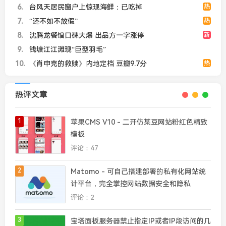
6
台风天居民窗户上惊现海鲜：已吃掉
热
7
“还不如不放假”
热
8
沈腾龙餐馆口碑大爆 出品方一字涨停
新
9
钱塘江江滩现“巨型羽毛”
10
《肖申克的救赎》内地定档 豆瓣9.7分
热
热评文章
1
苹果CMS V10 - 二开仿某豆网站粉红色精致
模板
评论：47
2
Matomo - 可自己搭建部署的私有化网站统
计平台，完全掌控网站数据安全和隐私
评论：2
3
宝塔面板服务器禁止指定IP或者IP段访问的几