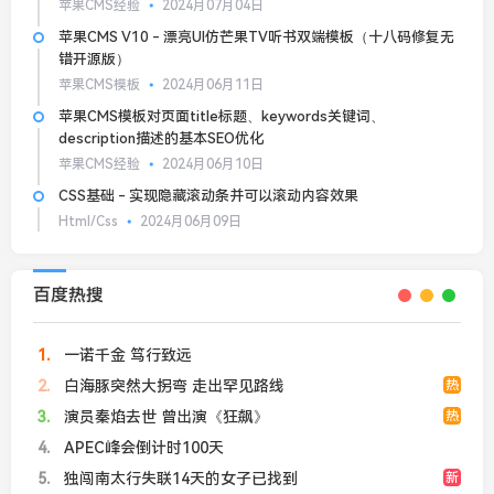
苹果CMS经验
2024月07月04日
苹果CMS V10 - 漂亮UI仿芒果TV听书双端模板（十八码修复无
错开源版）
苹果CMS模板
2024月06月11日
苹果CMS模板对页面title标题、keywords关键词、
description描述的基本SEO优化
苹果CMS经验
2024月06月10日
CSS基础 - 实现隐藏滚动条并可以滚动内容效果
Html/Css
2024月06月09日
百度热搜
1
一诺千金 笃行致远
2
白海豚突然大拐弯 走出罕见路线
热
3
演员秦焰去世 曾出演《狂飙》
热
4
APEC峰会倒计时100天
5
独闯南太行失联14天的女子已找到
新