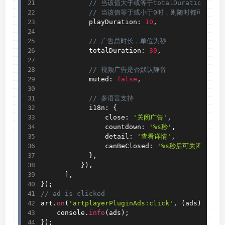
// 当该值大于或等于totalDuration时
// 当该值等于或小于0时，则随时都可以关闭
            playDuration
:
10
,
// 广告总时长，单位为秒
            totalDuration
:
30
,
// 视频广告是否默认静音
            muted
:
false
,
// 多语言支持
            i18n
:
{
                close
:
'关闭广告'
,
                countdown
:
'%s秒'
,
                detail
:
'查看详情'
,
                canBeClosed
:
'%s秒后可关闭广告'
,
}
,
}
)
,
]
,
}
)
;
// ad is clicked
art
.
on
(
'artplayerPluginAds:click'
,
(
ads
)
=
>
{
    console
.
info
(
ads
)
;
}
)
;