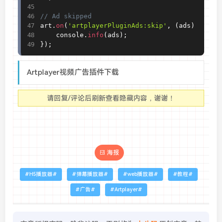
// Ad skipped
art
.
on
(
'artplayerPluginAds:skip'
,
(
ads
)
=
>
{
    console
.
info
(
ads
)
;
}
)
;
Artplayer视频广告插件下载
请回复/评论后刷新查看隐藏内容，谢谢！
海报
H5播放器
弹幕播放器
web播放器
教程
广告
Artplayer