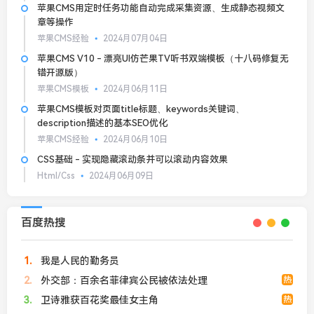
苹果CMS用定时任务功能自动完成采集资源、生成静态视频文
章等操作
苹果CMS经验
2024月07月04日
苹果CMS V10 - 漂亮UI仿芒果TV听书双端模板（十八码修复无
错开源版）
苹果CMS模板
2024月06月11日
苹果CMS模板对页面title标题、keywords关键词、
description描述的基本SEO优化
苹果CMS经验
2024月06月10日
CSS基础 - 实现隐藏滚动条并可以滚动内容效果
Html/Css
2024月06月09日
百度热搜
1
我是人民的勤务员
2
外交部：百余名菲律宾公民被依法处理
热
3
卫诗雅获百花奖最佳女主角
热