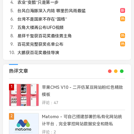
4
农业“变酷”只是第一步
5
台风白海豚深入内陆 哪里的风雨最猛
新
6
台湾不是国家不存在“国格”
热
7
五角大楼再公布UFO视频
8
易烊千玺获百花奖最佳男主角
热
9
百花奖完整获奖名单公布
热
10
大鹏获百花奖最佳导演
热评文章
1
苹果CMS V10 - 二开仿某豆网站粉红色精致
模板
评论：47
2
Matomo - 可自己搭建部署的私有化网站统
计平台，完全掌控网站数据安全和隐私
评论：2