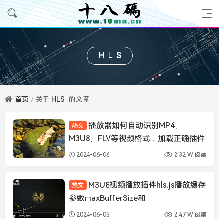
HLS
首页
关于
HLS
的文章
播放器如何自动识别MP4、
热文
播放器知识
M3U8、FLV等视频格式，加载正确插件
类型播放视频
2024-06-06
2.32 W 阅读
M3U8视频播放插件hls.js播放缓存
热文
播放器知识
参数maxBufferSize和
maxBufferLength设置
2024-06-05
2.47 W 阅读