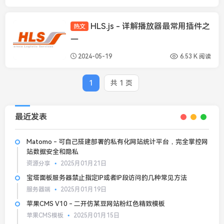
HLS.js - 详解播放器最常用插件之
热文
播放器知识
一
2024-05-19
6.53 K 阅读
1
共 1 页
最近发表
Matomo - 可自己搭建部署的私有化网站统计平台，完全掌控网
站数据安全和隐私
资源分享
2025月01月21日
宝塔面板服务器禁止指定IP或者IP段访问的几种常见方法
服务器端
2025月01月19日
苹果CMS V10 - 二开仿某豆网站粉红色精致模板
苹果CMS模板
2025月01月15日