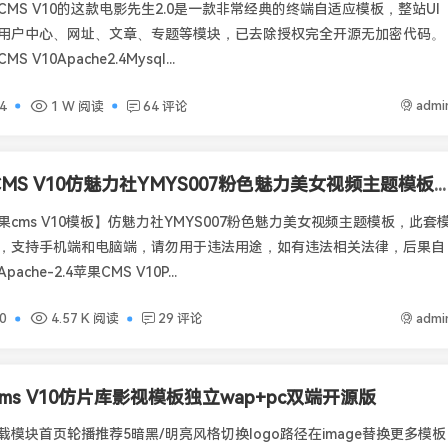
MS V10的这款电影先生2.0是一款非常经典的终端自适应模板，整站UI
用户中心、网址、文章、专题等模块，已去除授权完全开源无加密代码。
V10Apache2.4Mysql...
admi
4
1 W 阅读
64 评论
苹果CMS V10仿魅力社YMYS007粉色魅力美女视频主题模板自适应终端
cms V10模板】仿魅力社YMYS007粉色魅力美女视频主题模板，此套
，支持手机端和电脑端，请勿用于违法用途，如有违法相关法律，后果自
che-2.4苹果CMS V10P...
admi
0
4.57 K 阅读
29 评论
ms V10仿片库影视模板独立wap+pc双端开源版
模块首页轮播推荐5暗黑/明亮风格切换logo路径在image替换更多模板