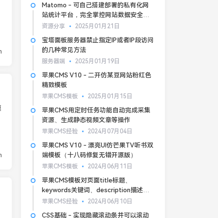
Matomo - 可自己搭建部署的私有化网
站统计平台，完全掌控网站数据安全和
隐私
资源分享
2025月01月21日
宝塔面板服务器禁止指定IP或者IP段访问
的几种常见方法
n
服务器端
2025月01月19日
苹果CMS V10 - 二开仿某豆网站粉红色
精致模板
苹果CMS模板
2025月01月15日
模
苹果CMS用定时任务功能自动完成采集
资源、生成静态视频文章等操作
苹果CMS经验
2024月07月04日
苹果CMS V10 - 漂亮UI仿芒果TV听书双
n
端模板（十八码修复无错开源版）
苹果CMS模板
2024月06月11日
苹果CMS模板对页面title标题、
keywords关键词、description描述的
基本SEO优化
苹果CMS经验
2024月06月10日
CSS基础 - 实现隐藏滚动条并可以滚动