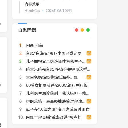
内容效果
Html/Css
2024月06月09日
n
百度热搜
1
向新 向前
2
台风“白海豚”影响中国已成定局
热
3
儿子举报父亲伪造证件为私生子落户
热
4
防大汛防强台风 多省份关键期这样做
5
大白兔奶糖经典糖纸海外走红
热
n
6
80后女柜员获聘4200亿银行副行长
7
儿科医生漏诊获刑：我认错但不能认罪
8
伊朗总统：最高领袖决策过程遭人利用
热
9
母子在“天津之眼”海河边游玩时溺亡
10
网红全程直播“荒岛改造”被查处
热
选