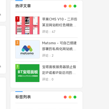
热评文章
n
1
苹果CMS V10 - 二开仿
某豆网站粉红色精致模
板
评论：47
，
2
Matomo - 可自己搭建
部署的私有化网站统计
平台，完全掌控网站数
评论：2
据安全和隐私
n
3
宝塔面板服务器禁止指
定IP或者IP段访问的几
种常见方法
评论：0
标签列表