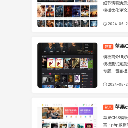
细节请看演示站
模板优化评论功
2024-05-2
苹果C
热文
苹果CMS模板
模板简介UI
模板测试完美
专题、留言板、
2024-05-2
苹果
热文
苹果CMS模板
苹果CMS模板
言：php数据