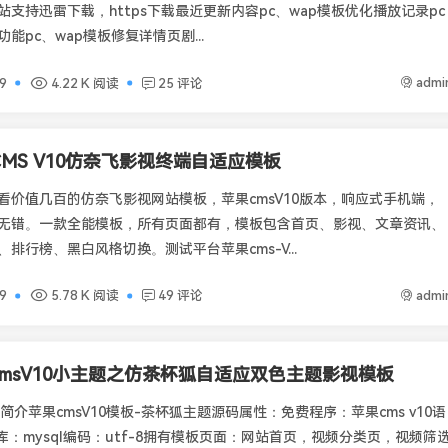
支持迅雷下载，https下载最近更新内容pc、wap模板优化播放记录pc
能pc、wap模板修复详情页剧...
admi
9
4.22 K 阅读
25 评论
MS V10仿奈飞影视终端自适应模板
好看价值几百的仿奈飞影视网站模板，苹果cmsV10版本，响应式手机端，
无错。一款全能模板，所有页面都有，模板包含首页、影视、文章资讯、
排行榜、黑白风格切换。测试平台苹果cms-V...
admi
9
5.78 K 阅读
49 评论
cmsV10小主题之仿茶杯狐自适应双色主题影视模板
简介苹果cmsV10模板-茶杯狐主题源码属性：免费程序：苹果cms v10语
库：mysql编码：utf-8拥有模板页面：网站首页，视频分类页，视频筛