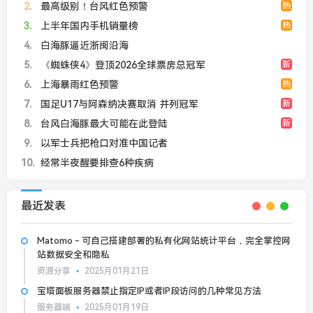
2
最高级别！台风红色预警
热
3
上半年国内手机销量榜
热
4
白海豚逼近浙闽沿海
5
《蜘蛛侠4》登顶2026全球票房总冠军
新
6
上海暴雨红色预警
热
7
国足U17与阿森纳决赛取消 并列冠军
新
8
台风白海豚最大可能在此登陆
新
9
以军士兵把枪口对准中国记者
10
经常半夜醒要排查6种疾病
最近发表
Matomo - 可自己搭建部署的私有化网站统计平台，完全掌控网
站数据安全和隐私
资源分享
2025月01月21日
宝塔面板服务器禁止指定IP或者IP段访问的几种常见方法
服务器端
2025月01月19日