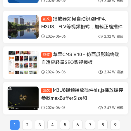
2024-06-09
2.46 W 阅读
播放器如何自动识别MP4、
热文
播放器知识
M3U8、FLV等视频格式，加载正确插件
类型播放视频
2024-06-06
2.32 W 阅读
苹果CMS V10 - 仿西瓜影院终端
热文
苹果CMS模板
自适应轻量SEO影视模板
2024-06-06
2.34 W 阅读
M3U8视频播放插件hls.js播放缓存
热文
播放器知识
参数maxBufferSize和
maxBufferLength设置
2024-06-05
2.47 W 阅读
1
2
3
4
5
6
7
8
9