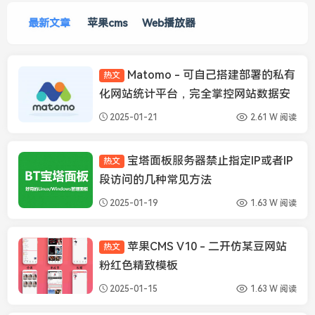
最新文章
苹果cms
Web播放器
Matomo - 可自己搭建部署的私有
热文
资源分享
化网站统计平台，完全掌控网站数据安
全和隐私
2025-01-21
2.61 W 阅读
宝塔面板服务器禁止指定IP或者IP
热文
服务器端
段访问的几种常见方法
2025-01-19
1.63 W 阅读
苹果CMS V10 - 二开仿某豆网站
热文
苹果CMS模板
粉红色精致模板
2025-01-15
1.63 W 阅读