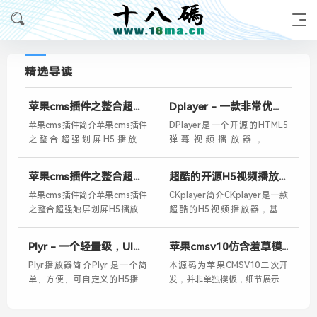
精选导读
苹果cms插件之整合超强划屏H5播放器Artplayer，投屏、自动下一集、记忆播放、弹幕、画中画
Dplayer - 一款非常优秀的开源弹幕H5播放器
苹果cms插件简介苹果cms插件
DPlayer是一个开源的HTML5
之整合超强划屏H5播放器
弹幕视频播放器，基于
Artplayer特色功...
JavaScript编写...
苹果cms插件之整合超强触屏划屏H5播放器Muiplayer，播完自动下一集带记忆播放功能
超酷的开源H5视频播放器CKplayer
苹果cms插件简介苹果cms插件
CKplayer简介CKplayer是一款
之整合超强触屏划屏H5播放器
超酷的H5视频播放器，基于
Muiplayer特...
javasc...
Plyr - 一个轻量级，UI好看的H5 Web播放器
苹果cmsv10仿含羞草模版，自适应手机端，包含明星文章和专题模块
Plyr播放器简介Plyr 是一个简
本源码为苹果CMSV10二次开
单、方便、可自定义的H5播放
发，并非单独模板，细节展示可
器，使用原生 J...
查看演示站，该程序二次...