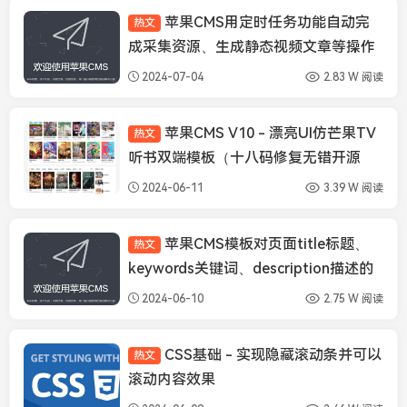
苹果CMS用定时任务功能自动完
热文
苹果CMS经验
成采集资源、生成静态视频文章等操作
2024-07-04
2.83 W 阅读
苹果CMS V10 - 漂亮UI仿芒果TV
热文
苹果CMS模板
听书双端模板（十八码修复无错开源
版）
2024-06-11
3.39 W 阅读
苹果CMS模板对页面title标题、
热文
苹果CMS经验
keywords关键词、description描述的
基本SEO优化
2024-06-10
2.75 W 阅读
CSS基础 - 实现隐藏滚动条并可以
热文
Html/Css
滚动内容效果