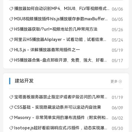
播放器如何自动识别MP4、M3U8、FLV等视频格式，加载正确插件类型播放视频
06/06
M3U8视频播放插件hls.js播放缓存参数maxBufferSize和maxBufferLength设置
06/05
H5播放器获取/?url=视频地址的几种常用方法
05/26
阿里云H5播放器Aliplayer - 试看功能，试看结束弹出开通会员提示框
05/24
HLS.js - 详解播放器最常用插件之一
05/19
H5播放器合集-盘点那些开源、免费、强大、好看、的HTML5播放器（持续更新中）
05/17
建站开发
更多
宝塔面板服务器禁止指定IP或者IP段访问的几种常见方法
01/19
CSS基础 - 实现隐藏滚动条并可以滚动内容效果
06/09
Masonry - 非常简单实用的瀑布流插件（附实例和中文文档）
06/02
Isotope.js超好看前端响应式JS插件，动态实现瀑布流布局排版、筛选、排序等功能
05/30