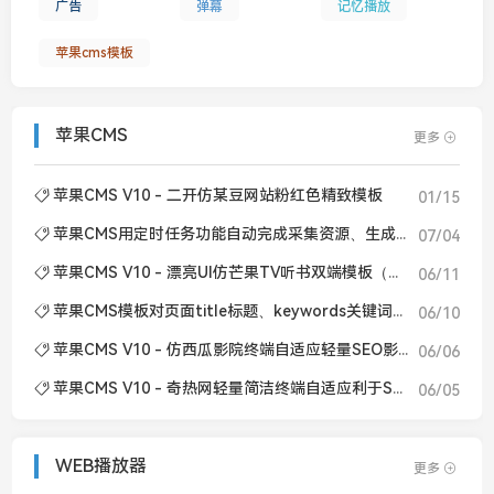
广告
弹幕
记忆播放
苹果cms模板
苹果CMS
更多
苹果CMS V10 - 二开仿某豆网站粉红色精致模板
01/15
苹果CMS用定时任务功能自动完成采集资源、生成静态视频文章等操作
07/04
苹果CMS V10 - 漂亮UI仿芒果TV听书双端模板（十八码修复无错开源版）
06/11
苹果CMS模板对页面title标题、keywords关键词、description描述的基本SEO优化
06/10
苹果CMS V10 - 仿西瓜影院终端自适应轻量SEO影视模板
06/06
苹果CMS V10 - 奇热网轻量简洁终端自适应利于SEO影视模板
06/05
WEB播放器
更多