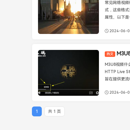
常见网络视频
式，这些格式
属性。以下是
2024-06-0
热文
播放器知识
M3U8视频
HTTP Liv
旨在提供更流畅
2024-06-0
1
共 1 页