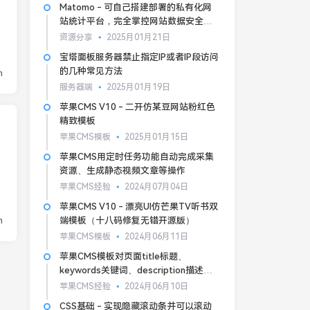
Matomo - 可自己搭建部署的私有化网
站统计平台，完全掌控网站数据安全和
隐私
资源分享
2025月01月21日
宝塔面板服务器禁止指定IP或者IP段访问
的几种常见方法
n
服务器端
2025月01月19日
苹果CMS V10 - 二开仿某豆网站粉红色
精致模板
苹果CMS模板
2025月01月15日
苹果CMS用定时任务功能自动完成采集
资源、生成静态视频文章等操作
苹果CMS经验
2024月07月04日
苹果CMS V10 - 漂亮UI仿芒果TV听书双
n
端模板（十八码修复无错开源版）
苹果CMS模板
2024月06月11日
苹果CMS模板对页面title标题、
keywords关键词、description描述的
基本SEO优化
苹果CMS经验
2024月06月10日
CSS基础 - 实现隐藏滚动条并可以滚动