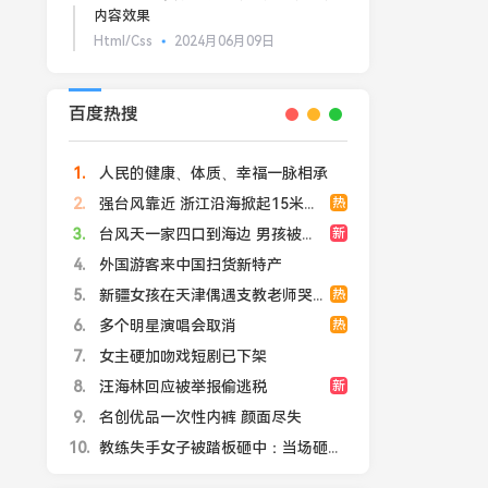
内容效果
Html/Css
2024月06月09日
百度热搜
1
人民的健康、体质、幸福一脉相承
2
强台风靠近 浙江沿海掀起15米巨浪
热
3
台风天一家四口到海边 男孩被浪卷走
新
4
外国游客来中国扫货新特产
5
新疆女孩在天津偶遇支教老师哭红眼
热
6
多个明星演唱会取消
热
7
女主硬加吻戏短剧已下架
8
汪海林回应被举报偷逃税
新
9
名创优品一次性内裤 颜面尽失
10
教练失手女子被踏板砸中：当场砸出血