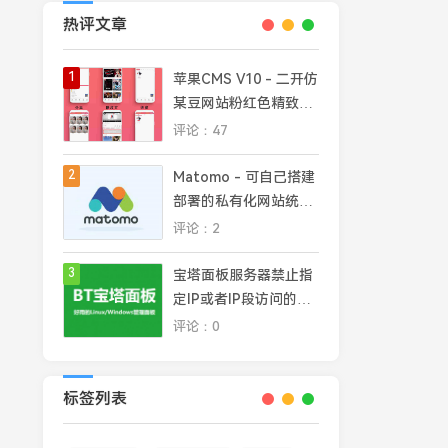
热评文章
1
苹果CMS V10 - 二开仿
某豆网站粉红色精致模
板
评论：47
2
Matomo - 可自己搭建
部署的私有化网站统计
平台，完全掌控网站数
评论：2
据安全和隐私
3
宝塔面板服务器禁止指
定IP或者IP段访问的几
种常见方法
评论：0
标签列表