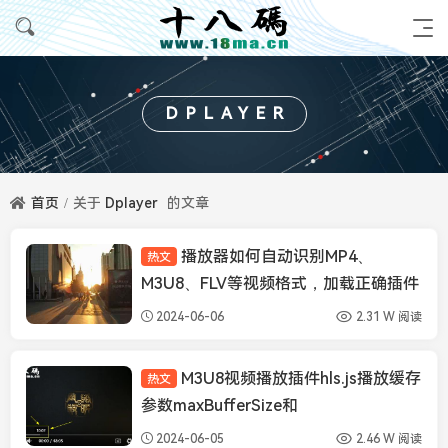
DPLAYER
首页
关于
Dplayer
的文章
播放器如何自动识别MP4、
热文
播放器知识
M3U8、FLV等视频格式，加载正确插件
类型播放视频
2024-06-06
2.31 W 阅读
M3U8视频播放插件hls.js播放缓存
热文
播放器知识
参数maxBufferSize和
maxBufferLength设置
2024-06-05
2.46 W 阅读