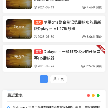
2024-05-13
4.66 K 阅读
苹果cms整合带记忆播放功能最新
热文
苹果CMS插件
版Dplayer-v1.27播放器
2023-05-30
8.06 K 阅读
Dplayer - 一款非常优秀的开源弹
置顶
DPlayer
幕H5播放器
2023-05-24
9.24 W 阅读
1
共 1 页
最近发表
Matomo - 可自己搭建部署的私有化网站统计平台，完全掌控网