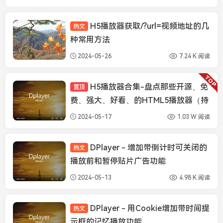
H5播放器获取/?url=视频地址的几
热文
播放器知识
种常用方法
2024-05-26
7.24 K 阅读
H5播放器合集-盘点那些开源、免
置顶
播放器知识
费、强大、好看、的HTML5播放器（持
续更新中）
2024-05-17
1.03 W 阅读
DPlayer - 增加带倒计时可关闭的
热文
DPlayer
播放前和暂停贴片广告功能
2024-05-13
4.98 K 阅读
DPlayer - 用Cookie增加带时间提
热文
DPlayer
示框的记忆播放功能