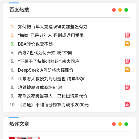
百度热搜
1
如何把百年大党建设得更加坚强有力
2
“梅姨”已是老年人 死刑或适用受限
新
3
BBA降价也卖不动
热
4
西方Z世代为何开始“粉”中国
5
“不想干了特提出辞职” 南大回应
新
6
DeepSeek API即将大幅涨价
热
7
山东财大教授刘海明逝世 终年38岁
8
地铁被爆改成商场B1层
新
9
死刑改死缓当事人：已付出沉重代价
10
《归墟》平均每分钟算力成本2000元
新
热评文章