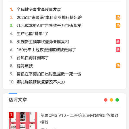
1
全民健身事业高质量发展
2
2026年“未录满”本科专业排行榜出炉
热
3
几元成本的AI广告导致千万市值蒸发
热
4
生产也能“拼单”了
5
央视新主播李秋莹孙亚鹏亮相
新
6
150元车上过夜费到底谁被做局了
新
7
台风白海豚到哪了
8
沈腾演技
热
9
情侣在平潭拍日出时坠崖致一死一伤
10
娜扎称眼睛恢复情况不太妙
热评文章
1
苹果CMS V10 - 二开仿某豆网站粉红色精致
模板