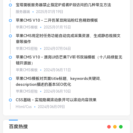
宝塔面板服务器禁止指定IP或者IP段访问的几种常见方法
服务器端
2025月01月19日
苹果CMS V10 - 二开仿某豆网站粉红色精致模板
苹果CMS模板
2025月01月15日
苹果CMS用定时任务功能自动完成采集资源、生成静态视频文
章等操作
苹果CMS经验
2024月07月04日
苹果CMS V10 - 漂亮UI仿芒果TV听书双端模板（十八码修复无
错开源版）
苹果CMS模板
2024月06月11日
苹果CMS模板对页面title标题、keywords关键词、
description描述的基本SEO优化
苹果CMS经验
2024月06月10日
CSS基础 - 实现隐藏滚动条并可以滚动内容效果
Html/Css
2024月06月09日
百度热搜