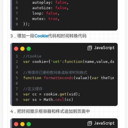
	autoplay
:
false
,
	autoSize
:
false
,
	loop
:
false
,
	mutex
:
true
,
}
)
;
3，增加一段
Cookie
代码和时间转换代码
JavaScript
//Cookie
var
 cookie
=
{
'set'
:
function
(
name
,
value
,
days
)
{
v
//将缓存已播秒数转换成标准时间格式
function
 formatSeconds
(
value
)
{
var
 theTime
=
par
//定义缓存
var
 cc 
=
 cookie
.
get
(
vid
)
;
var
 ss 
=
 Math
.
ceil
(
cc
)
4，把时间提示框容器和样式追加到页面中
JavaScript