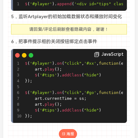
$
(
'#player'
)
.
append
(
'<div id="tips" class="hi
5，监听Artplayer的初始加载数据状态和播放时间变化
请回复/评论后刷新查看隐藏内容，谢谢！
6，把事件提示框的关闭按钮绑定点击事件
JavaScript
$
(
'#player'
)
.
on
(
"click"
,
'#xx'
,
function
(
e
)
{
	art
.
play
(
)
;
$
(
'#tips'
)
.
addClass
(
"hide"
)
}
)
;
$
(
'#player'
)
.
on
(
"click"
,
'#go'
,
function
(
e
)
{
	art
.
currentTime 
=
 ss
;
	art
.
play
(
)
;
$
(
'#tips'
)
.
addClass
(
"hide"
)
}
)
;
海报