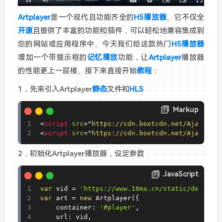
Artplayer
是一个现代且功能齐全的
H5播放器
。它不仅全
开源
且提供了丰富的功能和插件，可以轻松地兼容集成到
您的网站或应用程序中。今天我们给这款热门
H5播放器
增加一个带提示框的
记忆播放
功能，让
Artplayer
播放器
的性能更上一层楼。接下来直接开始
教程
：
1，先来引入Artplayer
静态
文件和
HLS
Markup
<
script
src
=
"
https://cdn.bootcdn.net/Ajax/lib
<
script
src
=
"
https://cdn.bootcdn.net/Ajax/lib
2，初始化Artplayer播放器，设定参数
JavaScript
var
 vid 
=
'https://www.18ma.cn/static/demo.M3
var
 art 
=
new
Artplayer
(
{
	container
:
'#player'
,
	url
:
 vid
,