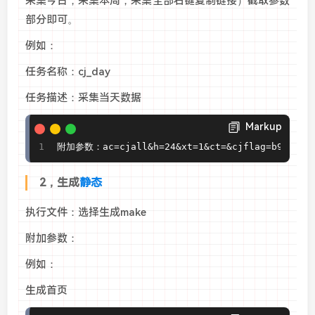
采集今日，采集本周，采集全部右键复制链接）截取参数
部分即可。
例如：
任务名称：cj_day
任务描述：采集当天数据
Markup
附加参数：ac=cjall&h=24&xt=1&ct=&cjflag=b9c546ba9
2，生成
静态
执行文件：选择生成make
附加参数：
例如：
生成首页