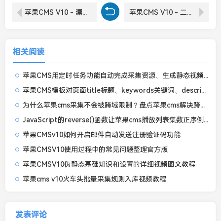
苹果CMS V10 - 漂亮UI仿芒果TV听书双端模板（十八码修复无错开源版）
苹果CMS V10 - 二开仿某豆网站粉红色精致模板
相关阅读
苹果CMS用定时任务功能自动完成采集资源、生成静态视频文章等操作
苹果CMS模板对页面title标题、keywords关键词、description描述的基本SEO优化
为什么苹果cms采集不会被跨域限制？盘点苹果cms解决跨域问题的9个实用方案
JavaScript的reverse()函数让苹果cms播放列表集数正序倒序排列自由切换
苹果CMSv10如何开启邮件自动发送注册验证码功能
苹果CMSV10使用过程中的常见问题整理官方版
苹果CMSV10伪静态基础知识和设置的详细视频图文教程
苹果cms v10火车头批量采集规则入库视频教程
发表评论