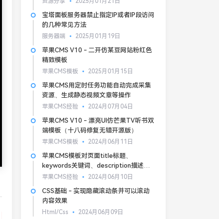
资源分享
2025月01月21日
宝塔面板服务器禁止指定IP或者IP段访问
的几种常见方法
服务器端
2025月01月19日
苹果CMS V10 - 二开仿某豆网站粉红色
精致模板
苹果CMS模板
2025月01月15日
苹果CMS用定时任务功能自动完成采集
资源、生成静态视频文章等操作
苹果CMS经验
2024月07月04日
苹果CMS V10 - 漂亮UI仿芒果TV听书双
端模板（十八码修复无错开源版）
苹果CMS模板
2024月06月11日
苹果CMS模板对页面title标题、
keywords关键词、description描述的
基本SEO优化
苹果CMS经验
2024月06月10日
CSS基础 - 实现隐藏滚动条并可以滚动
内容效果
Html/Css
2024月06月09日