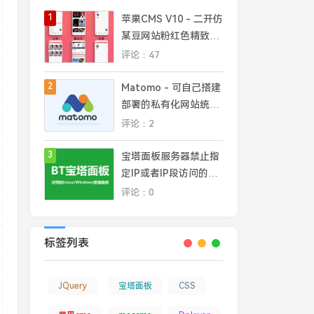
</
script
>
n.js
"
>
</
script
>
1
苹果CMS V10 - 二开仿
某豆网站粉红色精致模
板
评论：47
2
Matomo - 可自己搭建
部署的私有化网站统计
平台，完全掌控网站数
评论：2
据安全和隐私
3
宝塔面板服务器禁止指
定IP或者IP段访问的几
种常见方法
评论：0
标签列表
JQuery
宝塔面板
CSS