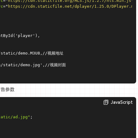
rc
=
"
https://cdn.staticfile.org/HLS.js/1.2.7/hls.min.js
"
>
rc
=
"
https://cdn.staticfile.net/dplayer/1.25.0/DPlayer.mi
tById('player'),

n/static/demo.M3U8,//视频地址

cn/static/demo.jpg',//视频封面

广告参数
JavaScript
tatic/ad.jpg"
;
;