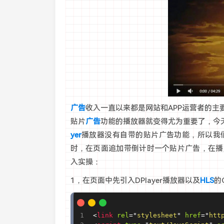
广告
收入一直以来都是网站和APP运营者的
贴片
广告
功能的播放器就变得尤为重要了，今
yer
播放器没有自带的贴片广告功能，所以我
时，在页面追加带倒计时一个贴片广告，在播
入实操：
1，在页面中先引入DPlayer播放器以及
HLS
的
<
link
rel
=
"
stylesheet
"
href
=
"
htt