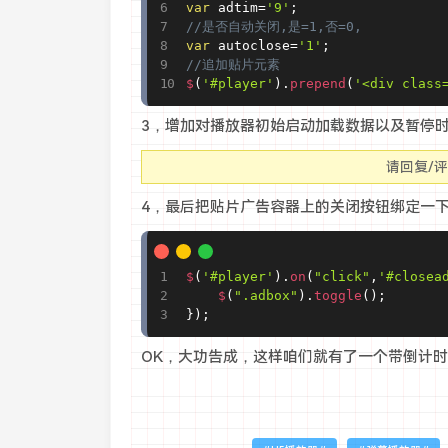
var
 adtim
=
'9'
;
//是否自动关闭,是=1,否=0,
var
 autoclose
=
'1'
;
//追加贴片元素
$
(
'#player'
)
.
prepend
(
'<div class
3，增加对播放器初始启动加载数据以及暂停
请回复/
4，最后把贴片广告容器上的关闭按钮绑定一
$
(
'#player'
)
.
on
(
"click"
,
'#closea
$
(
".adbox"
)
.
toggle
(
)
;
}
)
;
OK，大功告成，这样咱们就有了一个带倒计时可