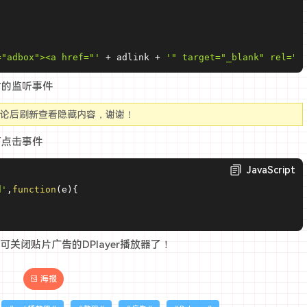
="adbox"><a href="'
+
 adlink 
+
'" target="_blank" rel="n
时的监听事件
评论后刷新查看隐藏内容，谢谢！
下点击事件
JavaScript
d'
,
function
(
e
)
{
关闭贴片广告的DPlayer播放器了！
海报