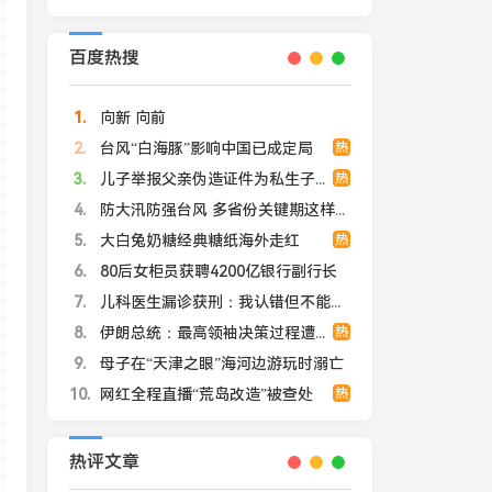
百度热搜
1
向新 向前
2
台风“白海豚”影响中国已成定局
热
3
儿子举报父亲伪造证件为私生子落户
热
4
防大汛防强台风 多省份关键期这样做
5
大白兔奶糖经典糖纸海外走红
热
6
80后女柜员获聘4200亿银行副行长
7
儿科医生漏诊获刑：我认错但不能认罪
8
伊朗总统：最高领袖决策过程遭人利用
热
9
母子在“天津之眼”海河边游玩时溺亡
10
网红全程直播“荒岛改造”被查处
热
热评文章