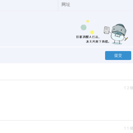
12
！
11