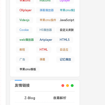
苹果cms
maccms
Dplayer
CKplayer
弹幕播放器
苹果cms模版
ofollow"><img src="'
+
 adpic 
+
'"></a><span id="closea
Videojs
苹果cms插件
JavaScript
Cookie
H5播放器
自定义皮肤
web播放器
Artplayer
HTML5
教程
HTML
自适应
广告
弹幕
记忆播放
苹果cms模板
友情链接
Z-Blog
夜幕解析