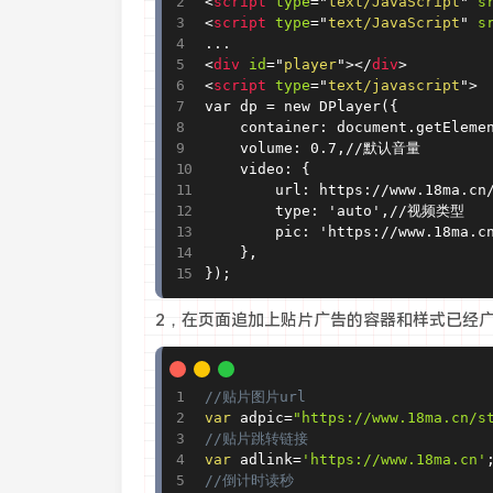
<
script
type
=
"
text/JavaScript
"
s
<
script
type
=
"
text/JavaScript
"
s
<
div
id
=
"
player
"
>
</
div
>
<
script
type
=
"
text/javascript
"
>
var dp = new DPlayer({

    container: document.getElemen
    volume: 0.7,//默认音量

    video: {

        url: https://www.18ma.c
        type: 'auto',//视频类型

        pic: 'https://www.18ma.
    },

});
2，在页面追加上贴片广告的容器和样式已经
//贴片图片url
var
 adpic
=
"https://www.18ma.cn/s
//贴片跳转链接
var
 adlink
=
'https://www.18ma.cn'
//倒计时读秒