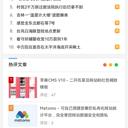
5
村民2千万拆迁款法院执行后仍拿不到
热
6
吉林一“温度计大楼”读数爆表
7
感觉全东北都在等7号
热
8
台风白海豚登陆地点更新
热
9
看守所辅警收受10万获刑1年
10
中方回应是否在太平洋海底开采稀土
热
热评文章
1
苹果CMS V10 - 二开仿某豆网站粉红色精致
模板
评论：47
2
Matomo - 可自己搭建部署的私有化网站统
计平台，完全掌控网站数据安全和隐私
评论：2