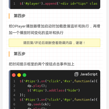
$
(
'#player'
)
.
append
(
'<div id="tips" class="hi
第四步
给DPlayer播放器增加启动时加载数据监听和执行，再增
加一个播放时间变化的监听和执行
请回复/评论后刷新查看隐藏内容，谢谢！
第五步
把时间提示框里的两个按钮点击事件加上
JavaScript
$
(
'#tips'
)
.
on
(
"click"
,
'#xx'
,
function
(
e
)
{
	dp
.
play
(
)
;
$
(
'#tips'
)
.
addClass
(
"hide"
)
}
)
;
$
(
'#tips'
)
.
on
(
"click"
,
'#go'
,
function
(
e
)
{
	dp
.
seek
(
ck
)
;
	dp
.
play
(
)
;