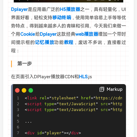
Dplayer
是应用最广泛的
H5播放器
之一，具有轻量化，UI
界面好看，轻松支持
移动终端
，使用简单容易上手等等优
势特点，得到越来越多人的青睐和引用。今天我们来做一
个用
Cookie
给
Dplayer
这款经典
web播放器
增加一个带时
间提示框的
记忆播放
功能
教程
，废话不多说，直接看过
程：
第一步
在页面引入DPlayer播放器CDN和
HLS
.js
Markup
<
link
rel
=
"
stylesheet
"
href
=
"
https://cdn.boot
<
script
type
=
"
text/JavaScript
"
src
=
"
https://c
<
script
type
=
"
text/JavaScript
"
src
=
"
https://c
...

<
div
id
=
"
player
"
>
</
div
>