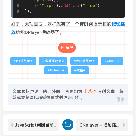
$
(
'#tips'
)
.
addClass
(
"hide"
)
}
)
;
好了，大功告成，这样就有了一个带时间提示框的
记忆播
放
功能DPlayer播放器了。
海报
H5播放器
弹幕播放器
web播放器
Cookie
Dplayer
教程
文章版权声明：除非注明，否则均为
十八码
原创文章，转
载或复制请以超链接形式并注明出处。
JavaScript判断当前页面是否存在父页面或子页面
CKplayer - 增加播放前的贴片广告功能，带倒计时可自由关闭