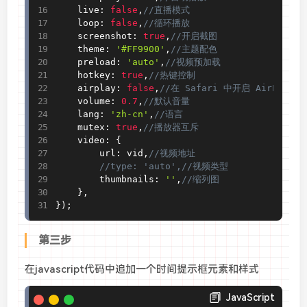
    live
:
false
,
//直播模式
    loop
:
false
,
//循环播放
    screenshot
:
true
,
//开启截图
    theme
:
'#FF9900'
,
//主题配色
    preload
:
'auto'
,
//视频预加载
    hotkey
:
true
,
//热键控制
    airplay
:
false
,
//在 Safari 中开启 AirPlay
    volume
:
0.7
,
//默认音量
    lang
:
'zh-cn'
,
//语言
    mutex
:
true
,
//播放器互斥
    video
:
{
        url
:
 vid
,
//视频地址
//type: 'auto',//视频类型
        thumbnails
:
''
,
//缩列图
}
,
}
)
;
第三步
在javascript代码中追加一个时间提示框元素和样式
JavaScript