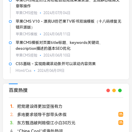
苹果CMS用定时任务功能自动完成采集资源、生成静态视频文
章等操作
苹果CMS经验
2024月07月04日
苹果CMS V10 - 漂亮UI仿芒果TV听书双端模板（十八码修复无
错开源版）
苹果CMS模板
2024月06月11日
苹果CMS模板对页面title标题、keywords关键词、
description描述的基本SEO优化
苹果CMS经验
2024月06月10日
CSS基础 - 实现隐藏滚动条并可以滚动内容效果
Html/Css
2024月06月09日
百度热搜
1
把党建设得更加坚强有力
2
多地要求领导干部带头休假
热
3
东方甄选被判赔偿江小白30万元
热
4
“China Cool”成海外热词