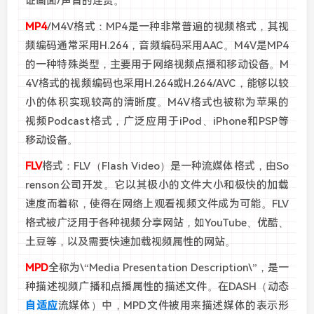
证画面/声音的连贯。
MP4
/M4V格式：MP4是一种非常普遍的视频格式，其视
频编码通常采用H.264，音频编码采用AAC。M4V是MP4
的一种特殊类型，主要用于网络视频点播和移动设备。M
4V格式的视频编码也采用H.264或H.264/AVC，能够以较
小的体积实现较高的清晰度。M4V格式也被称为苹果的
视频Podcast格式，广泛应用于iPod、iPhone和PSP等
移动设备。
FLV
格式：FLV（Flash Video）是一种流媒体格式，由So
renson公司开发。它以其极小的文件大小和极快的加载
速度而着称，使得在网络上观看视频文件成为可能。FLV
格式被广泛用于各种视频分享网站，如YouTube、优酷、
土豆等，以及需要快速加载视频属性的网站。
MPD
全称为\“Media Presentation Description\”，是一
种描述视频广播和点播属性的描述文件。在DASH（动态
自适应
流媒体）中，MPD文件被用来描述媒体的表示形