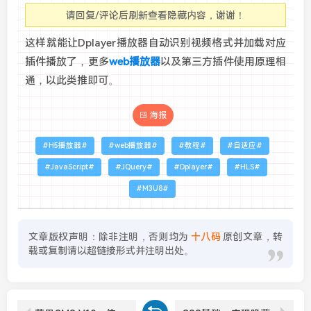
请回复/评论后刷新查看隐藏内容，谢谢！
这样就能让Dplayer播放器自动识别视频格式并加载对应
插件播放了，更多
web播放器
以及第三方插件使用原理相
通，以此类推即可。
海报
H5播放器
web播放器
教程
自适应
JavaScript
JQuery
Dplayer
HLS
M3U8
文章版权声明：除非注明，否则均为
十八码
原创文章，转
载或复制请以超链接形式并注明出处。