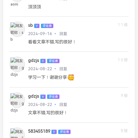
顶顶顶
11楼
sb
V
评论者
2024-09-16
回复
看看文章不错,写的很好！
10楼
gdzjs
V
评论者
2024-08-22
回复
学习一下！谢谢分享
9楼
gdzjs
V
评论者
2024-08-22
回复
文章不错,写的很好！
8楼
583455189
V
评论者