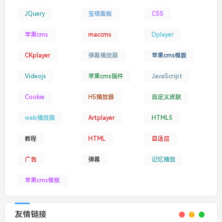
JQuery
宝塔面板
CSS
苹果cms
maccms
Dplayer
CKplayer
弹幕播放器
苹果cms模版
Videojs
苹果cms插件
JavaScript
Cookie
H5播放器
自定义皮肤
web播放器
Artplayer
HTML5
教程
HTML
自适应
广告
弹幕
记忆播放
苹果cms模板
友情链接