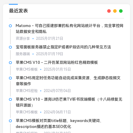
最近发表
Matomo - 可自己搭建部署的私有化网站统计平台，完全掌控网
站数据安全和隐私
资源分享
2025月01月21日
宝塔面板服务器禁止指定IP或者IP段访问的几种常见方法
服务器端
2025月01月19日
苹果CMS V10 - 二开仿某豆网站粉红色精致模板
苹果CMS模板
2025月01月15日
苹果CMS用定时任务功能自动完成采集资源、生成静态视频文
章等操作
苹果CMS经验
2024月07月04日
苹果CMS V10 - 漂亮UI仿芒果TV听书双端模板（十八码修复无
错开源版）
苹果CMS模板
2024月06月11日
苹果CMS模板对页面title标题、keywords关键词、
description描述的基本SEO优化