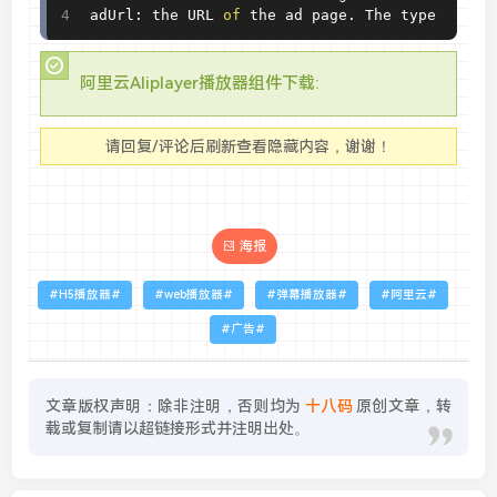
adUrl
:
 the URL 
of
 the ad page
.
 The type is St
阿里云Aliplayer播放器组件下载:
请回复/评论后刷新查看隐藏内容，谢谢！
海报
H5播放器
web播放器
弹幕播放器
阿里云
广告
文章版权声明：除非注明，否则均为
十八码
原创文章，转
载或复制请以超链接形式并注明出处。