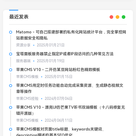
最近发表
Matomo - 可自己搭建部署的私有化网站统计平台，完全掌控网
站数据安全和隐私
资源分享
2025月01月21日
宝塔面板服务器禁止指定IP或者IP段访问的几种常见方法
服务器端
2025月01月19日
苹果CMS V10 - 二开仿某豆网站粉红色精致模板
苹果CMS模板
2025月01月15日
苹果CMS用定时任务功能自动完成采集资源、生成静态视频文
章等操作
苹果CMS经验
2024月07月04日
苹果CMS V10 - 漂亮UI仿芒果TV听书双端模板（十八码修复无
错开源版）
苹果CMS模板
2024月06月11日
苹果CMS模板对页面title标题、keywords关键词、
description描述的基本SEO优化