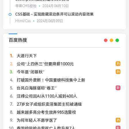
苹果CMS经验
2024月06月10日
CSS基础 - 实现隐藏滚动条并可以滚动内容效果
Html/Css
2024月06月09日
百度热搜
1
大道行天下
2
公司“上四休三”但要降薪1000元
热
3
今年是“闭眼秋”
热
4
打破国外垄断！中国重磅科技集中上新
5
台风白海豚堪称“卷王”
新
6
汪峰公司因AI从1100人减到400人
7
27岁女子成组织卖淫集团主犯被通缉
8
越来越多高分考生放弃985选警校
9
为何年轻人不愿学医了
热
10
泰国校园枪击案死亡人数升至7人
新