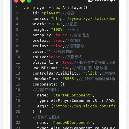
var
 player 
=
new
Aliplayer
(
{
    id
:
"player"
,
//容器
    source
:
"https://yemu.xyz/static/demo.M3U
    width
:
"100%"
,
//宽度
    height
:
"100%"
,
//高度
    autoplay
:
false
,
//自动播放
    preload
:
true
,
//预加载
    rePlay
:
false
,
//循环播放
    cover
:
""
,
//视频封面
    isLive
:
false
,
//直播模式
    playsinline
:
true
,
//H5是否内置播放，有的Andr
    useH5Prism
:
true
,
//指定使用H5播放器。
    controlBarVisibility
:
'click'
,
//控制栏显示
    showBarTime
:
'5555'
,
//控制栏自动隐藏时间
    components
:
[
{
//启动广告图片
      name
:
'StartADComponent'
,
      type
:
 AliPlayerComponent
.
StartADCompone
      args
:
[
'https://img.alicdn.com/tfs/TB1b
}
,
{
//暂停广告图片
      name
:
'PauseADComponent'
,
      type
:
 AliPlayerComponent
.
PauseADCompone