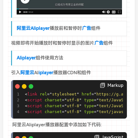
阿里云
Aliplayer
播放前和暂停时
广告
组件
视频即将开始播放时和暂停时显示的图片
广告
组件
Aliplayer
组件使用方法
引入
阿里云
Al
iplayer
播放器CDN和组件
Markup
<
link
rel
=
"
stylesheet
"
href
=
"
https://g.alicdn
<
script
charset
=
"
utf-8
"
type
=
"
text/JavaScript
<
script
charset
=
"
utf-8
"
type
=
"
text/JavaScript
<
script
charset
=
"
utf-8
"
type
=
"
text/javascript
阿里云Aliplayer
播放器配置中添加如下代码:
JavaScript