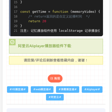
}
const
 getTime 
=
function
(
memoryVideo
)
{
/* return返回的是自定义起播时间  */
return
20
}
注意
:
 记忆播放组件使用 localStorage 记录播放位置
,
 不
阿里云Aliplayer播放器组件下载:
请回复/评论后刷新查看隐藏内容，谢谢！
海报
H5播放器
web播放器
弹幕播放器
Aliplayer
阿里云