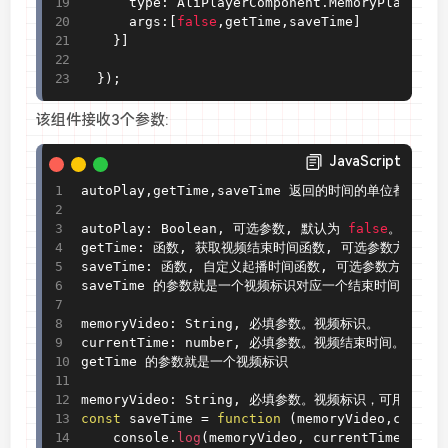
      type
:
 AliPlayerComponent
.
MemoryPlayComp
      args
:
[
false
,
getTime
,
saveTime
]
}
]
}
)
;
该组件接收3个参数:
JavaScript
autoPlay
,
getTime
,
saveTime 返回的时间的单位都是 秒

autoPlay
:
 Boolean
,
 可选参数
,
 默认为 
false
。是否启用
getTime
:
 函数
,
 获取视频结束时间函数
,
 可选参数方法。不传则
saveTime
:
 函数
,
 自定义起播时间函数
,
 可选参数方法。不传则
saveTime 的参数就是一个视频标识对应一个结束时间

memoryVideo
:
 String
,
 必填参数。视频标识。

currentTime
:
 number
,
 必填参数。视频结束时间。

getTime 的参数就是一个视频标识

memoryVideo
:
 String
,
const
 saveTime 
=
function
(
memoryVideo
,
curren
	console
.
log
(
memoryVideo
,
 currentTime
)