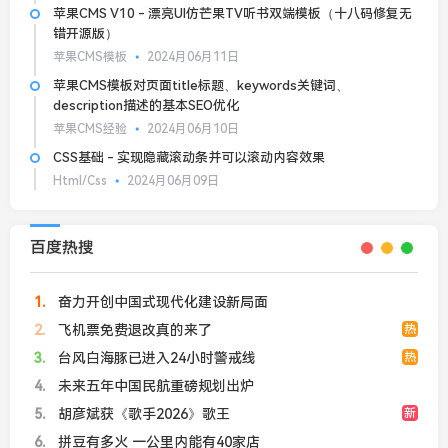
苹果CMS V10 - 漂亮UI仿芒果TV听书双端模板（十八码修复无
错开源版）
苹果CMS模板
2024月06月11日
苹果CMS模板对页面title标题、keywords关键词、
description描述的基本SEO优化
苹果CMS经验
2024月06月10日
CSS基础 - 实现隐藏滚动条并可以滚动内容效果
Html/Css
2024月06月09日
百度热搜
1
奋力开创中国式现代化建设新局面
2
飞机票免费退改真的来了
热
3
台风白海豚已进入24小时警戒线
热
4
未来五年中国民航重磅规划出炉
5
胡彦斌获《歌手2026》歌王
新
6
拼豆有多火 一公里内能有40家店