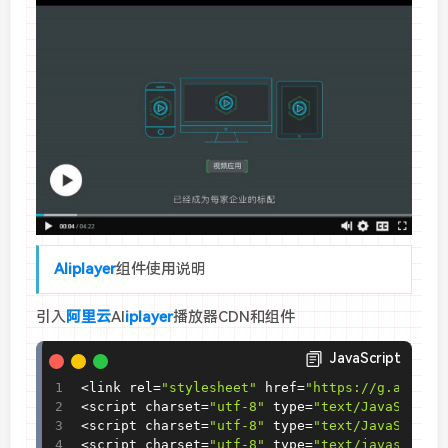
Aliplayer
组件使用说明
引入
阿里云
Al
iplayer
播放器CDN和组件
JavaScript
<
link rel
=
"stylesheet"
 href
=
"https://g.alicdn
<
script charset
=
"utf-8"
 type
=
"text/JavaScript
<
script charset
=
"utf-8"
 type
=
"text/JavaScript
<
script charset
=
"utf-8"
 type
=
"text/javascript