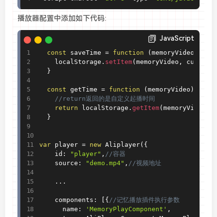
播放器配置中添加如下代码:
JavaScript
const
 saveTime 
=
function
(
memoryVideo
,
curr
    localStorage
.
setItem
(
memoryVideo
,
 current
}
const
 getTime 
=
function
(
memoryVideo
)
{
//return返回的是自定义起播时间 
return
 localStorage
.
getItem
(
memoryVideo
)
}
var
 player 
=
new
Aliplayer
(
{
    id
:
"player"
,
//容器
    source
:
"demo.mp4"
,
//视频地址
.
.
.
    components
:
[
{
//记忆播放插件执行参数
      name
:
'MemoryPlayComponent'
,