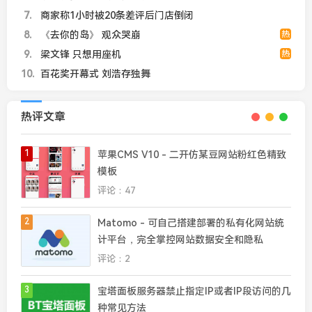
7
商家称1小时被20条差评后门店倒闭
8
《去你的岛》 观众哭崩
热
9
梁文锋 只想用座机
热
10
百花奖开幕式 刘浩存独舞
热评文章
1
苹果CMS V10 - 二开仿某豆网站粉红色精致
模板
评论：47
2
Matomo - 可自己搭建部署的私有化网站统
计平台，完全掌控网站数据安全和隐私
评论：2
3
宝塔面板服务器禁止指定IP或者IP段访问的几
种常见方法