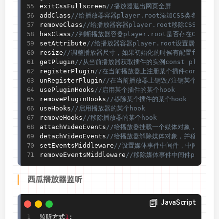
exitCssFullscreen
//播放器退出网页全屏
addClass
//给播放器容器player.root添加CSS类名
removeClass
//给播放器容器player.root移除CSS类名
hasClass
//判断播放器容器player.root是否存在CSS类名
setAttribute
//给播放器容器player.root设置属性player.
resize
//调整播放器尺寸，如果初始化的时候有配置fitVide
getPlugin
//从当前播放器获取插件的实例const pluginInsta
registerPlugin
//在当前播放器上注册某个插件const pluginI
unRegisterPlugin
//在当前播放器上销毁/注销某个插件const pl
usePluginHooks
//启用某个插件的某个hook
removePluginHooks
//移除某个插件的某个hook
useHooks
//启用播放器的某个hook
removeHooks
//移除播放器的某个hook
attachVideoEvents
//给播放器挂载一个媒体对象，并注册
detachVideoEvents
//给播放器解除媒体对象，并移除相应事件
setEventsMiddleware
//设置媒体事件中间件，中间件在相
removeEventsMiddleware
//移除媒体事件中间件player.rem
西瓜播放器监听
JavaScript
监听方式
1
: