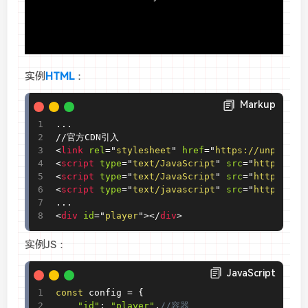
实例
HTML
：
Markup
...

<
link
rel
=
"
stylesheet
"
href
=
"
https://unpkg.by
<
script
type
=
"
text/JavaScript
"
src
=
"
https://u
<
script
type
=
"
text/JavaScript
"
src
=
"
https://u
<
script
type
=
"
text/javascript
"
src
=
"
https://u
<
div
id
=
"
player
"
>
</
div
>
实例JS：
JavaScript
const
 config 
=
{
"id"
:
"player"
,
//容器