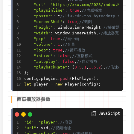
"url"
:
"https://xxx.com/2023/index.M3U8"
,
"playsinline"
:
true
,
//内联播放
"poster"
:
 "
//lf9-cdn-tos.bytecdntp.com/cd
"screenShot"
:
true
,
//截图
"height"
:
 window
.
innerHeight
,
//播放器高度
"width"
:
 window
.
innerWidth
,
//播放器宽度
"pip"
:
true
,
//画中画
"volume"
:
1
,
//音量
"loop"
:
true
,
//循环播放
"isLive"
:
false
,
//直播模式
"autoplay"
:
false
,
//自动播放
"playbackRate"
:
[
0.5
,
1
,
1.5
,
2
]
,
//倍速播放
}
;
config
.
plugins
.
push
(
HlsPlayer
)
;
let
 player 
=
new
Player
(
config
)
;
西瓜播放器参数
JavaScript
"id"
:
"player"
,
//容器
"url"
:
 vid
,
//视频地址
"playsinline"
:
true
,
//内联播放