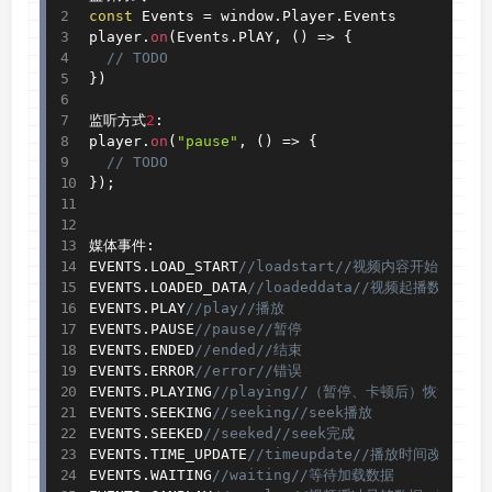
const
 Events 
=
 window
.
Player
.
Events

player
.
on
(
Events
.
PlAY
,
(
)
=
>
{
// TODO
}
)
监听方式
2
:
player
.
on
(
"pause"
,
(
)
=
>
{
// TODO
}
)
;
媒体事件
:
EVENTS
.
LOAD_START
//loadstart//视频内容开始加载   
EVENTS
.
LOADED_DATA
//loadeddata//视频起播数据加载
EVENTS
.
PLAY
//play//播放
EVENTS
.
PAUSE
//pause//暂停
EVENTS
.
ENDED
//ended//结束
EVENTS
.
ERROR
//error//错误
EVENTS
.
PLAYING
//playing//（暂停、卡顿后）恢复播放
EVENTS
.
SEEKING
//seeking//seek播放
EVENTS
.
SEEKED
//seeked//seek完成
EVENTS
.
TIME_UPDATE
//timeupdate//播放时间改变
EVENTS
.
WAITING
//waiting//等待加载数据