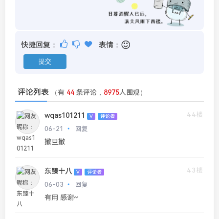
快捷回复：
表情：
评论列表
（有
44
条评论，
8975
人围观）
44楼
wqas101211
V
评论者
06-21
回复
撒旦撒
43楼
东臻十八
V
评论者
06-03
回复
有用 感谢~