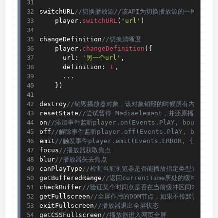
switchURL
//切换播放源//该API为切换播放源的一种方式，内
    player
.
switchURL
(
'url'
)
changeDefinition
//切换清晰度
    player
.
changeDefinition
(
{
      url
:
'另一个url'
,
      definition
:
1
，

.
.
.
}
)
destroy
//销毁播放器对象，该对象销毁的时候所有内置对象都会销
resetState
//尝试暂停 Mediaelement，并还原播放器UI
on
//添加事件监听player.on(Events.PlAY, boundFunc
off
//解除事件监听player.off(Events.PlAY, boundFu
emit
//触发事件player.emit(Events.ERROR, {})
focus
//播放器获取焦点
blur
//播放器失去焦点
canPlayType
//检测当前浏览器是否能播放指定类型的视频player.
getBufferedRange
//返回currentTime所处的缓冲时
checkBuffer
//验证某个时间点是否在当前缓冲区间内
getFullscreen
//全屏作用的DOM节点，如果不传默认是play
exitFullscreen
//播放器退出全屏状态
getCSSFullscreen
//播放器进入网页全屏