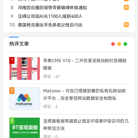
8
河南回应撤回领导带薪错峰休假通知
热
9
汪峰公司因AI从1100人减到400人
10
泰国枪击案凶手先杀祖父母后行凶
热
热评文章
1
苹果CMS V10 - 二开仿某豆网站粉红色精致
模板
评论：47
2
Matomo - 可自己搭建部署的私有化网站统
计平台，完全掌控网站数据安全和隐私
评论：2
3
宝塔面板服务器禁止指定IP或者IP段访问的几
种常见方法
评论：0