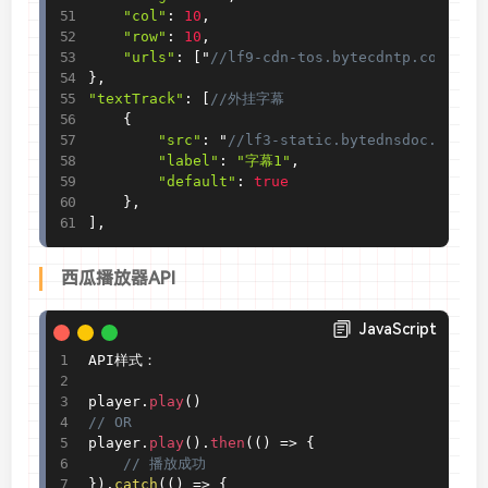
"col"
:
10
,
"row"
:
10
,
"urls"
:
[
"
//lf9-cdn-tos.bytecdntp.com/cdn
}
,
"textTrack"
:
[
//外挂字幕
{
"src"
:
 "
//lf3-static.bytednsdoc.com/o
"label"
:
"字幕1"
,
"default"
:
true
}
,
]
,
西瓜播放器API
JavaScript
API样式：

player
.
play
(
)
// OR
player
.
play
(
)
.
then
(
(
)
=
>
{
// 播放成功
}
)
.
catch
(
(
)
=
>
{