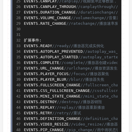
EVENTS
.
CANPLAY
//canplay//视频缓冲足够数据，可以播
EVENTS
.
CANPLAY_THROUGH
//canplaythrough//视频
EVENTS
.
DURATION_CHANGE
//durationchange//视频
EVENTS
.
VOLUME_CHANGE
//volumechange//音量发生变化
EVENTS
.
RATE_CHANGE
//ratechange//播放速率发生变化
扩展事件
:
EVENTS
.
READY
//ready//播放器完成实例化
EVENTS
.
AUTOPLAY_PREVENTED
//autoplay_was_pre
EVENTS
.
AUTOPLAY_STARTED
//autoplay_started/
EVENTS
.
COMPLETE
//complete//播放器创建video完成
EVENTS
.
URL_CHANGE
//urlchange//播放资源发生变化，pla
EVENTS
.
PLAYER_FOCUS
//focus//播放器聚焦
EVENTS
.
PLAYER_BLUR
//blur//播放器失焦
EVENTS
.
FULLSCREEN_CHANGE
//fullscreen_change
EVENTS
.
CSS_FULLSCREEN_CHANGE
//cssFullscreen
EVENTS
.
MINI_STATE_CHANGE
//mini_state_chang
EVENTS
.
DESTROY
//destroy//播放器销毁
EVENTS
.
REPLAY
//replay//播放器重新播放
EVENTS
.
RETRY
//retry//重试
EVENTS
.
DEFINITION_CHANGE
EVENTS
.
VIDEO_RESIZE
EVENTS
.
PIP_CHANGE
//pip_change//画中画状态切换	