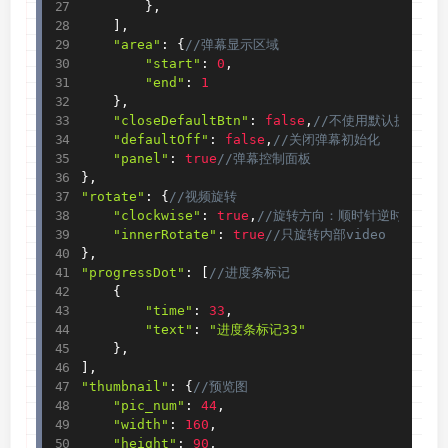
}
,
]
,
"area"
:
{
//弹幕显示区域
"start"
:
0
,
"end"
:
1
}
,
"closeDefaultBtn"
:
false
,
//不使用默认提供弹幕
"defaultOff"
:
false
,
//关闭弹幕初始化
"panel"
:
true
//弹幕控制面板
}
,
"rotate"
:
{
//视频旋转
"clockwise"
:
true
,
//旋转方向：顺时针逆时针
"innerRotate"
:
true
//只旋转内部video
}
,
"progressDot"
:
[
//进度条标记
{
"time"
:
33
,
"text"
:
"进度条标记33"
}
,
]
,
"thumbnail"
:
{
//预览图
"pic_num"
:
44
,
"width"
:
160
,
"height"
:
90
,