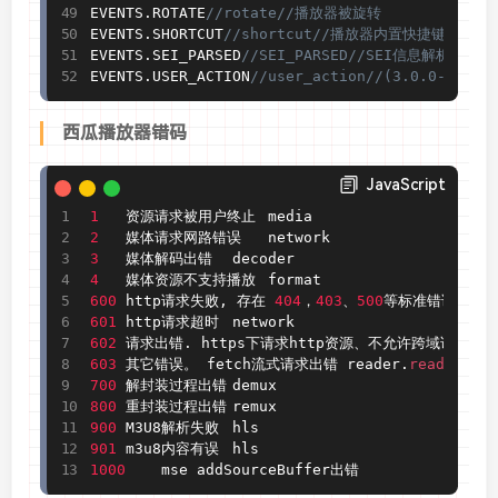
EVENTS
.
ROTATE
//rotate//播放器被旋转
EVENTS
.
SHORTCUT
//shortcut//播放器内置快捷键事件触
EVENTS
.
SEI_PARSED
//SEI_PARSED//SEI信息解析（目前
EVENTS
.
USER_ACTION
//user_action//(3.0.
西瓜播放器错码
JavaScript
1
2
3
4
600
	http请求失败
,
 存在 
404
，
403
、
500
601
602
	请求出错
.
603
	其它错误。 fetch流式请求出错 reader
.
read
(
)
700
800
900
901
1000
	mse addSourceBuffer出错