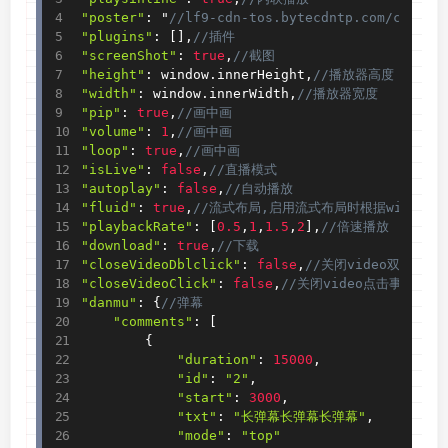
"poster"
:
 "
//lf9-cdn-tos.bytecdntp.com/cdn/e
"plugins"
:
[
]
,
//插件
"screenShot"
:
true
,
//截图
"height"
:
 window
.
innerHeight
,
//播放器高度
"width"
:
 window
.
innerWidth
,
//播放器宽度
"pip"
:
true
,
//画中画
"volume"
:
1
,
//画中画
"loop"
:
true
,
//画中画
"isLive"
:
false
,
//直播模式
"autoplay"
:
false
,
//自动播放
"fluid"
:
true
,
//流式布局,启用流式布局时根据width、he
"playbackRate"
:
[
0.5
,
1
,
1.5
,
2
]
,
//倍速播放
"download"
:
true
,
//下载
"closeVideoDblclick"
:
false
,
//关闭video双击事件
"closeVideoClick"
:
false
,
//关闭video点击事件
"danmu"
:
{
//弹幕
"comments"
:
[
{
"duration"
:
15000
,
"id"
:
"2"
,
"start"
:
3000
,
"txt"
:
"长弹幕长弹幕长弹幕"
,
"mode"
:
"top"