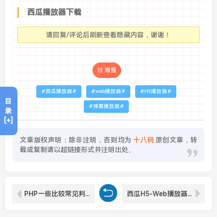
西瓜播放器下载
请回复/评论后刷新查看隐藏内容，谢谢！
海报
西瓜播放器
web播放器
H5播放器
目
弹幕播放器
录
[+]
文章版权声明：除非注明，否则均为
十八码
原创文章，转
载或复制请以超链接形式并注明出处。
PHP一些比较常见判断和比对比较代码
西瓜H5-Web播放器增加记忆播放功能的JavaScript代码