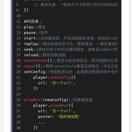
// 播放失败，一般发生于未经用户交互时的自动播放
}
)
API目录：

play
//播放
pause
//暂停
start
//启动播放器，开始加载媒体资源，初始化video元素
replay
//播放器返回至片头，重新播放，一般在播放结束时调
seek
//跳转到某个时间点继续播放，参数是number类型，单
reload
//重新加载视频
resetState
(
)
//重置当前实例状态，暂停视频并且将当前实
reset
(
)
//调用resetState重置实例状态，并且注销所
setConfig
//更新配置信息，如果新的配置列表中包含内置插件
    player
.
setConfig
(
{
      url
:
'另一个url'
,
}
)
playNext
(
newConfig
)
//切换播放源
    player
.
playNext
(
{
      url
:
'另一个url'
,
      poster
:
'新的海报图'
，

.
.
.
}
)