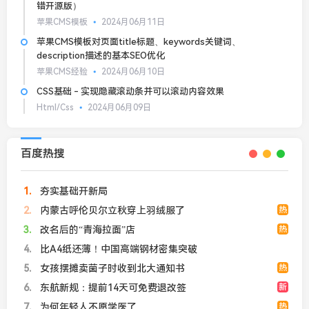
错开源版）
苹果CMS模板
2024月06月11日
苹果CMS模板对页面title标题、keywords关键词、
description描述的基本SEO优化
苹果CMS经验
2024月06月10日
CSS基础 - 实现隐藏滚动条并可以滚动内容效果
Html/Css
2024月06月09日
百度热搜
1
夯实基础开新局
2
内蒙古呼伦贝尔立秋穿上羽绒服了
热
3
改名后的“青海拉面”店
热
4
比A4纸还薄！中国高端钢材密集突破
5
女孩摆摊卖菌子时收到北大通知书
热
6
东航新规：提前14天可免费退改签
新
7
为何年轻人不愿学医了
热