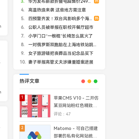
3
华为发布新款折叠电脑售价24999元起
热
4
高温热浪来袭 这些地方需注意
5
四预警齐发！双台风影响多个海域
热
n
6
公职人员被举报在职校开餐厅超市
7
小学门口“一根棍”长椅怎么就火了
8
一对俄罗斯双胞胎在上海地铁站跳芭蕾
9
女子旅游错把丧葬品当纪念品买下
10
妻子举报高管丈夫涉嫌重婚案进展
5
热评文章
n
1
苹果CMS V10 - 二开仿
某豆网站粉红色精致模
板
评论：47
今
2
Matomo - 可自己搭建
部署的私有化网站统计