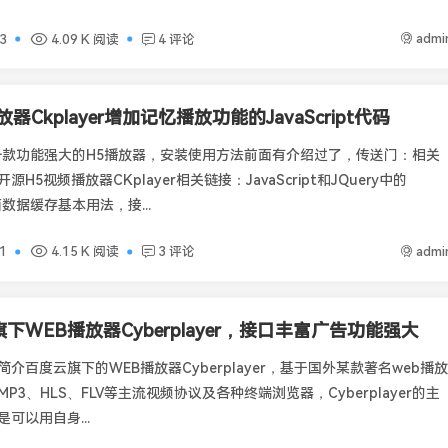
admi
3
4.09 K 阅读
4 评论
放器Ckplayer增加记忆播放功能的JavaScript代码
er是一款功能强大的H5播放器，安装使用方法前面有介绍过了，传送门：相关
H5视频播放器CKplayer相关链接：JavaScript和JQuery中的
面数据缓存基本用法，接...
admi
1
4.15 K 阅读
3 评论
下WEB播放器Cyberplayer，接口丰富广告功能强大
yer简介百度云旗下的WEB播放器Cyberplayer，基于国外某款著名web播放
P3、HLS、FLV等主流视频协议及各种终端浏览器，Cyberplayer的主
可以用自身...