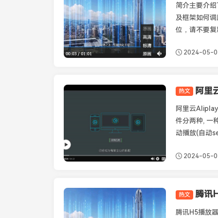
简介主要介绍了
及框架如何调
位，请不要复制
2024-05-0
阿里云
热文
Aliplayer
阿里云Alip
件分两种, 一
动播放(自动se
2024-05-0
腾讯H
热文
Tcplayer
腾讯H5播放器