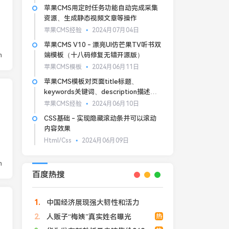
苹果CMS用定时任务功能自动完成采集
资源、生成静态视频文章等操作
苹果CMS经验
2024月07月04日
苹果CMS V10 - 漂亮UI仿芒果TV听书双
n
端模板（十八码修复无错开源版）
苹果CMS模板
2024月06月11日
苹果CMS模板对页面title标题、
keywords关键词、description描述的
基本SEO优化
苹果CMS经验
2024月06月10日
CSS基础 - 实现隐藏滚动条并可以滚动
内容效果
Html/Css
2024月06月09日
n
百度热搜
1
中国经济展现强大韧性和活力
2
人贩子“梅姨”真实姓名曝光
热