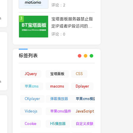
平台，完全掌控网站数
评论：2
据安全和隐私
n
3
宝塔面板服务器禁止指
定IP或者IP段访问的几
种常见方法
评论：0
，
标签列表
JQuery
宝塔面板
CSS
n
苹果cms
maccms
Dplayer
CKplayer
弹幕播放器
苹果cms模版
Videojs
苹果cms插件
JavaScript
Cookie
H5播放器
自定义皮肤