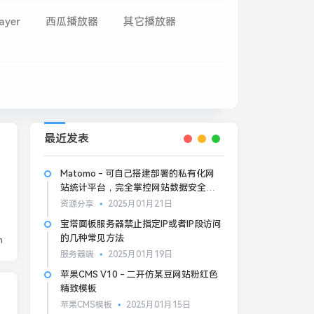
ayer
西瓜播放器
其它播放器
最近发表
Matomo - 可自己搭建部署的私有化网
站统计平台，完全掌控网站数据安全和
隐私
资源分享
2025月01月21日
宝塔面板服务器禁止指定IP或者IP段访问
的几种常见方法
n
服务器端
2025月01月19日
苹果CMS V10 - 二开仿某豆网站粉红色
精致模板
苹果CMS模板
2025月01月15日