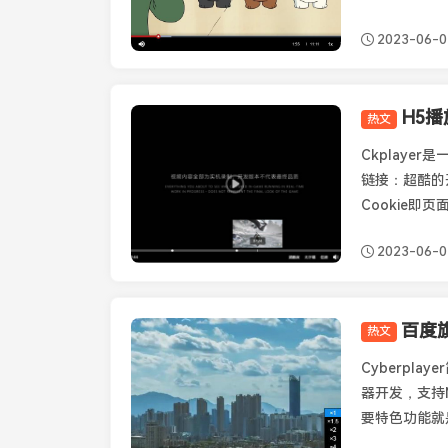
2023-06-0
H5播
热文
CKplayer
Ckplay
链接：超酷的开源
Cookie即页
2023-06-0
百度旗
热文
其它播放器
Cyberpla
器开发，支持M
要特色功能就是