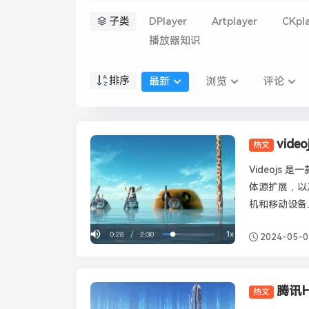
子类
DPlayer
Artplayer
CKpl
播放器知识
排序
最新
浏览
评论
vid
热文
Videojs
Videojs
体源扩展，以及 
机和移动设备上
2024-05-0
腾讯H
热文
Tcplayer