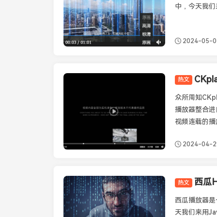
中，今天我们来
2024-05-0
热文
CKplayer
众所周知CKp
播放器整合进
视频连载的播放
2024-04-2
西瓜H
热文
西瓜播放器
西瓜播放器是
天我们来用Ja