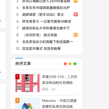
3
台风白海豚已进入24小时警戒线
热
4
未来五年中国民航重磅规划出炉
5
胡彦斌获《歌手2026》歌王
新
n
6
拼豆有多火 一公里内能有40家店
7
被深圳街头大爷吹奏谋生戳中了
8
《去你的岛》 观众哭崩
热
9
北京多站点小时雨量下到全国第一
10
百花奖开幕式 刘浩存独舞
热评文章
n
1
苹果CMS V10 - 二开仿
某豆网站粉红色精致模
板
评论：47
2
Matomo - 可自己搭建
部署的私有化网站统计