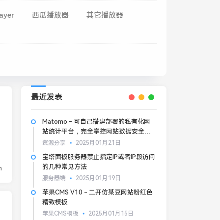
ayer
西瓜播放器
其它播放器
最近发表
Matomo - 可自己搭建部署的私有化网
站统计平台，完全掌控网站数据安全和
隐私
资源分享
2025月01月21日
宝塔面板服务器禁止指定IP或者IP段访问
的几种常见方法
n
服务器端
2025月01月19日
苹果CMS V10 - 二开仿某豆网站粉红色
精致模板
苹果CMS模板
2025月01月15日