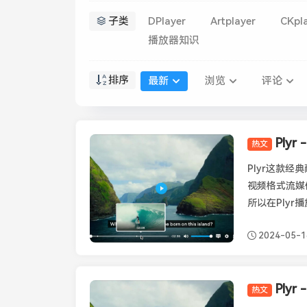
子类
DPlayer
Artplayer
CKpl
播放器知识
排序
最新
浏览
评论
Ply
热文
Plyr
Plyr这款
视频格式流媒
所以在Plyr
2024-05-1
Ply
热文
Plyr