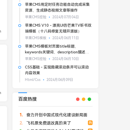
苹果CMS用定时任务功能自动完成采集
资源、生成静态视频文章等操作
苹果CMS经验
2024月07月04日
苹果CMS V10 - 漂亮UI仿芒果TV听书双
n
端模板（十八码修复无错开源版）
苹果CMS模板
2024月06月11日
苹果CMS模板对页面title标题、
keywords关键词、description描述的
基本SEO优化
苹果CMS经验
2024月06月10日
CSS基础 - 实现隐藏滚动条并可以滚动
内容效果
Html/Css
2024月06月09日
n
百度热搜
1
奋力开创中国式现代化建设新局面
2
飞机票免费退改真的来了
热