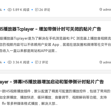
admi
4
5.89 K 阅读
26 评论
5播放器Tcplayer - 增加带倒计时可关闭的贴片广告
级播放器Tcplayer是为了解决在手机浏览器和 PC 浏览器上播放音视频流
您的视频内容可以不依赖用户安装 App，就能在朋友圈和微博等社交平
收入一直以来都是网站和APP运营...
admi
4
3.36 K 阅读
2 评论
Player - 弹幕H5播放器增加启动和暂停倒计时贴片广告
er是一款H5视频播放插件，默认配置了精美可配置的播放控件，包括了常用的
如全屏播放、播放快进、循环播放、音量调节、视频解码等功能。支持
、flv 等多种媒体格式播放，解决大部...