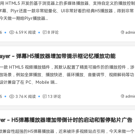
个使用 HTML5 开发的基于浏览器上的多媒体播放器。支持自定义的播放控制
T 字幕。Plyr还是一款非常轻量化、UI非常好看的经典H5播放器，得到非常
天做一期给Plyr播放器...
admi
6
4.59 K 阅读
8 评论
Player - 弹幕H5播放器增加带提示框记忆播放功能
er 是一款 HTML5 视频播放插件，其默认配置了精美可操作的的播放控件，涉
放场景，例如全屏播放、播放快进、循环播放、音量调节、视频解码等功
兼容了在 PC、Mobile 端...
admi
5
3.76 K 阅读
13 评论
ayer - H5弹幕播放器增加带倒计时的启动和暂停贴片广告
r是一款兼容性超强的H5弹幕播放器，近来被许多视频站点引用，今天来做一个