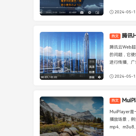
2024-05-1
腾讯H
热文
Tcplayer
腾讯云Web超
的问题，它使
进行传播。广告
2024-05-1
Mui
热文
Muiplayer
MuiPlay
播放场景，例
mp4、m3u8