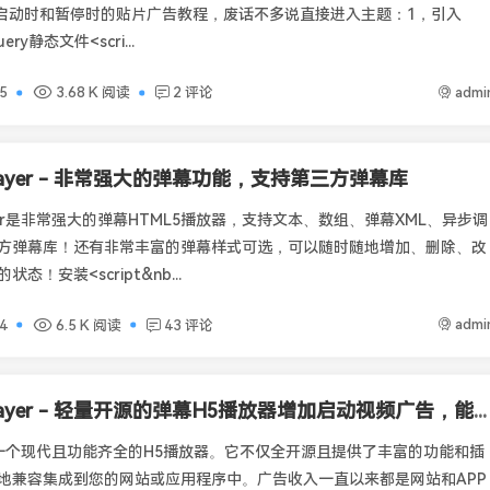
r增加启动时和暂停时的贴片广告教程，废话不多说直接进入主题：1，引入
uery静态文件<scri...
admi
5
3.68 K 阅读
2 评论
player - 非常强大的弹幕功能，支持第三方弹幕库
ayer是非常强大的弹幕HTML5播放器，支持文本、数组、弹幕XML、异步调
方弹幕库！还有非常丰富的弹幕样式可选，可以随时随地增加、删除、改
态！安装<script&nb...
admi
4
6.5 K 阅读
43 评论
Artplayer - 轻量开源的弹幕H5播放器增加启动视频广告，能关闭可全屏
er是一个现代且功能齐全的H5播放器。它不仅全开源且提供了丰富的功能和插
地兼容集成到您的网站或应用程序中。广告收入一直以来都是网站和APP