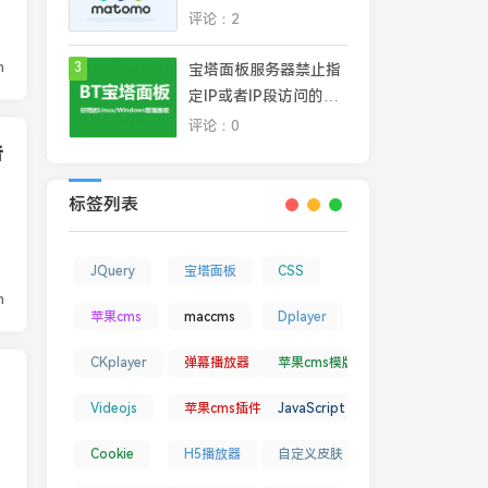
平台，完全掌控网站数
评论：2
据安全和隐私
n
3
宝塔面板服务器禁止指
定IP或者IP段访问的几
种常见方法
评论：0
告
标签列表
JQuery
宝塔面板
CSS
n
苹果cms
maccms
Dplayer
CKplayer
弹幕播放器
苹果cms模版
Videojs
苹果cms插件
JavaScript
加
Cookie
H5播放器
自定义皮肤