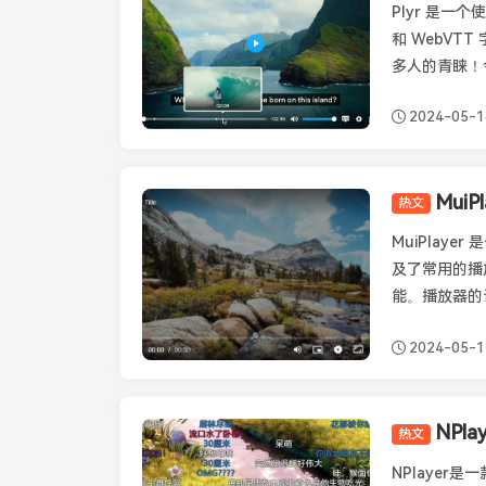
Plyr 是一
和 WebVT
多人的青睐！今
2024-05-1
Mui
热文
Muiplayer
MuiPlay
及了常用的播
能。播放器的设计
2024-05-1
NPl
热文
其它播放器
NPlaye