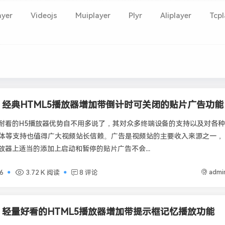
ayer
Videojs
Muiplayer
Plyr
Aliplayer
Tcpl
r - 经典HTML5播放器增加带倒计时可关闭的贴片广告功能
经典耐看的H5播放器优势自不用多说了，其对众多终端设备的支持以及对各种
体等支持也值得广大视频站长信赖。广告是视频站的主要收入来源之一，
播放器上适当的添加上启动和暂停的贴片广告不会...
admi
6
3.72 K 阅读
8 评论
r - 轻量好看的HTML5播放器增加带提示框记忆播放功能