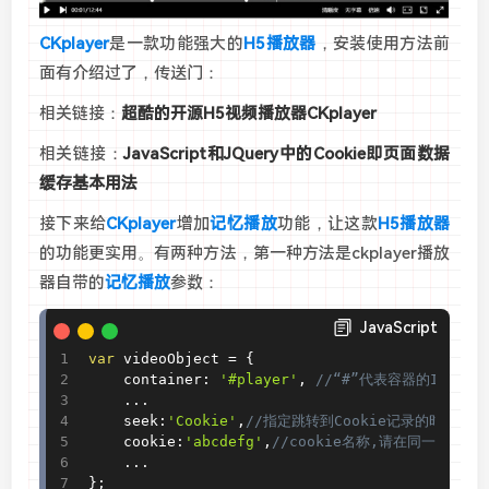
CKplayer
是一款功能强大的
H5播放器
，安装使用方法前
面有介绍过了，传送门：
相关链接：
超酷的开源H5视频播放器CKplayer
相关链接：
JavaScript和JQuery中的Cookie即页面数据
缓存基本用法
接下来给
CKplayer
增加
记忆播放
功能，让这款
H5播放器
的功能更实用。有两种方法，第一种方法是ckplayer播放
器自带的
记忆播放
参数：
JavaScript
var
 videoObject 
=
{
    container
:
'#player'
,
//“#”代表容器的ID，“.
.
.
.
    seek
:
'Cookie'
,
//指定跳转到Cookie记录的时间，使
    cookie
:
'abcdefg'
,
//cookie名称,请在同一域中保
.
.
.
}
;