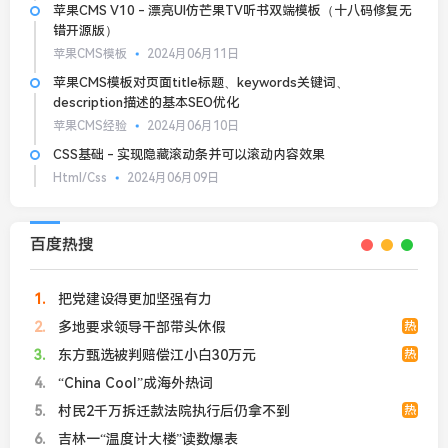
苹果CMS V10 - 漂亮UI仿芒果TV听书双端模板（十八码修复无
错开源版）
苹果CMS模板
2024月06月11日
苹果CMS模板对页面title标题、keywords关键词、
description描述的基本SEO优化
苹果CMS经验
2024月06月10日
CSS基础 - 实现隐藏滚动条并可以滚动内容效果
Html/Css
2024月06月09日
百度热搜
1
把党建设得更加坚强有力
2
多地要求领导干部带头休假
热
3
东方甄选被判赔偿江小白30万元
热
4
“China Cool”成海外热词
5
村民2千万拆迁款法院执行后仍拿不到
热
6
吉林一“温度计大楼”读数爆表