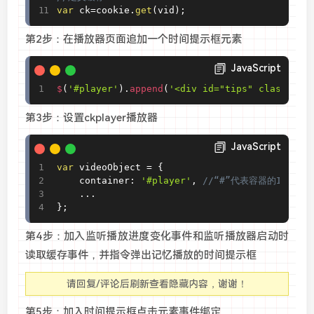
var
 ck
=
cookie
.
get
(
vid
)
;
第2步
：
在播放器页面追加一个时间提示框元素
JavaScript
$
(
'#player'
)
.
append
(
'<div id="tips" class="hi
第3步：设置ckplayer播放器
JavaScript
var
 videoObject 
=
{
    container
:
'#player'
,
//“#”代表容器的ID，“.
.
.
.
}
;
第4步：加入监听播放进度变化事件和监听播放器启动时
读取缓存事件，并指令弹出记忆播放的时间提示框
请回复/评论后刷新查看隐藏内容，谢谢！
第5步
：加入时间提示框点击元素事件绑定