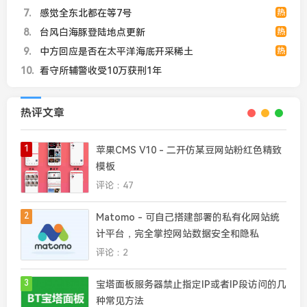
7
感觉全东北都在等7号
热
8
台风白海豚登陆地点更新
热
9
中方回应是否在太平洋海底开采稀土
热
10
看守所辅警收受10万获刑1年
热评文章
1
苹果CMS V10 - 二开仿某豆网站粉红色精致
模板
评论：47
2
Matomo - 可自己搭建部署的私有化网站统
计平台，完全掌控网站数据安全和隐私
评论：2
3
宝塔面板服务器禁止指定IP或者IP段访问的几
种常见方法