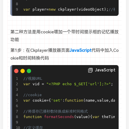
var
 player
=
new
ckplayer
(
videoObject
)
;
//初始化播
第二种方法是用cookie增加一个带时间提示框的记忆播放
功能
第1步：在Ckplayer播放器页面
JavaScript
代码中加入Co
okie和时间转换代码
JavaScript
//视频URL
var
 vid 
=
"<?PHP echo $_GET['url'];?>"
;
//cookie
var
 cookie
=
{
'set'
:
function
(
name
,
value
,
days
)
{
v
//将缓存已播秒数转换成标准时间格式
function
 formatSeconds
(
value
)
{
var
 theTime
=
par
//定义缓存