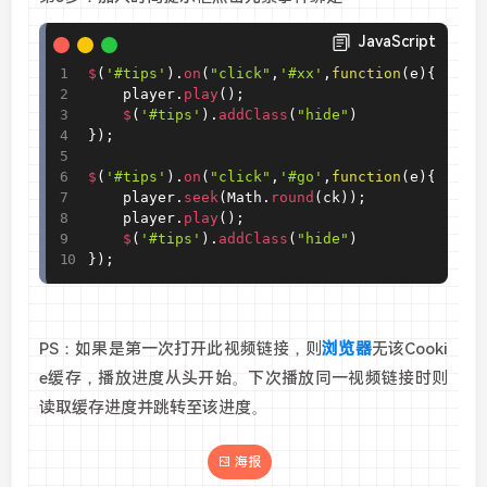
JavaScript
$
(
'#tips'
)
.
on
(
"click"
,
'#xx'
,
function
(
e
)
{
	player
.
play
(
)
;
$
(
'#tips'
)
.
addClass
(
"hide"
)
}
)
;
$
(
'#tips'
)
.
on
(
"click"
,
'#go'
,
function
(
e
)
{
	player
.
seek
(
Math
.
round
(
ck
)
)
;
	player
.
play
(
)
;
$
(
'#tips'
)
.
addClass
(
"hide"
)
}
)
;
PS：如果是第一次打开此视频链接，则
浏览器
无该Cooki
e缓存，播放进度从头开始。下次播放同一视频链接时则
读取缓存进度并跳转至该进度。
海报