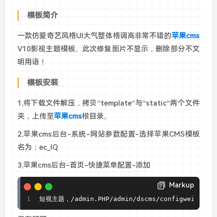
模板简介
一款仿爱奇艺风格UI大气整体格调高非常不错的
苹果cms
V10影视主题模板。此次修复图片不显示，删除部分不文
明用语！
模板安装
1,将下载文件解压，拷贝”template”与”static”两个文件
夹，上传至
苹果cms
根目录。
2,
苹果cms后台-系统-网站参数配置-选择
苹果CMS
模板
名为：ec_IQ
3,苹果cms后台-首页-快捷菜单配置-添加
Markup
短视主题，/admin.PHP/admin/dscms/configweixin