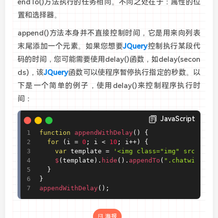
endTo
()
方法执行的任务相同。不同之处在于：属性的位
置和选择器。
append
()
方法本身并不直接控制时间，它是用来向列表
末尾添加一个元素。如果您想要
JQuery
控制执行某段代
码的时间，您可能需要使用delay
()
函数，如delay
(
secon
ds
)
，该
JQuery
函数可以使程序暂停执行指定的秒数。以
下是一个简单的例子，使用delay
()
来控制程序执行时
间：
JavaScript
function
 appendWithDelay
(
)
{
for
(
i 
=
0
;
 i 
<
10
;
 i
++
)
{
var
 template 
=
'<img class="img" src="htt
    $
(
template
)
.
hide
(
)
.
appendTo
(
".chatwindow"
}
}
appendWithDelay
(
)
;
海报