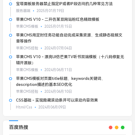
宝塔面板服务器禁止指定IP或者IP段访问的几种常见方法
服务器端
2025月01月19日
苹果CMS V10 - 二开仿某豆网站粉红色精致模板
苹果CMS模板
2025月01月15日
苹果CMS用定时任务功能自动完成采集资源、生成静态视频文
章等操作
苹果CMS经验
2024月07月04日
苹果CMS V10 - 漂亮UI仿芒果TV听书双端模板（十八码修复无
错开源版）
苹果CMS模板
2024月06月11日
苹果CMS模板对页面title标题、keywords关键词、
description描述的基本SEO优化
苹果CMS经验
2024月06月10日
CSS基础 - 实现隐藏滚动条并可以滚动内容效果
Html/Css
2024月06月09日
百度热搜