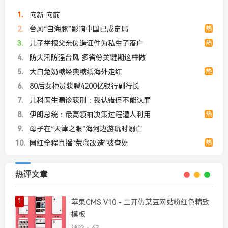
1
向新 向前
2
台风“白海豚”影响中国已成定局
热
3
儿子举报父亲伪造证件为私生子落户
热
4
防大汛防强台风 多省份关键期这样做
5
大白兔奶糖经典糖纸海外走红
热
6
80后女柜员获聘4200亿银行副行长
7
儿科医生漏诊获刑：我认错但不能认罪
8
伊朗总统：最高领袖决策过程遭人利用
热
9
母子在“天津之眼”海河边游玩时溺亡
10
网红全程直播“荒岛改造”被查处
热
热评文章
1
苹果CMS V10 - 二开仿某豆网站粉红色精致
模板