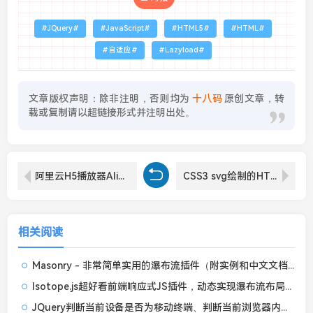
JQuery
JavaScript
HTML5
HTML
自适应
Lazyload
文章版权声明：除非注明，否则均为
十八码
原创文章，转
载或复制请以超链接形式并注明出处。
阿里云H5播放器Aliplayer - 试看功能，试看结束弹出开通会员提示框
CSS3 svg绘制的HTML网页底部多重波浪循环起伏的好看动画背景特效
相关阅读
Masonry - 非常简单实用的瀑布流插件（附实例和中文文档）
Isotope.js超好看前端响应式JS插件，动态实现瀑布流布局排版、筛选、排序等功能
JQuery判断当前设备是否为移动终端、判断当前浏览器内核类型