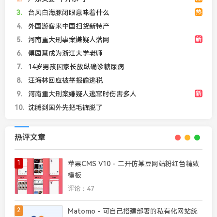
3
台风白海豚闭眼意味着什么
热
4
外国游客来中国扫货新特产
5
河南重大刑事案嫌疑人落网
新
6
傅园慧成为浙江大学老师
7
14岁男孩因家长放纵确诊糖尿病
8
汪海林回应被举报偷逃税
9
河南重大刑案嫌疑人逃窜时伤害多人
新
10
沈腾到国外先把毛裤脱了
热评文章
1
苹果CMS V10 - 二开仿某豆网站粉红色精致
模板
评论：47
2
Matomo - 可自己搭建部署的私有化网站统