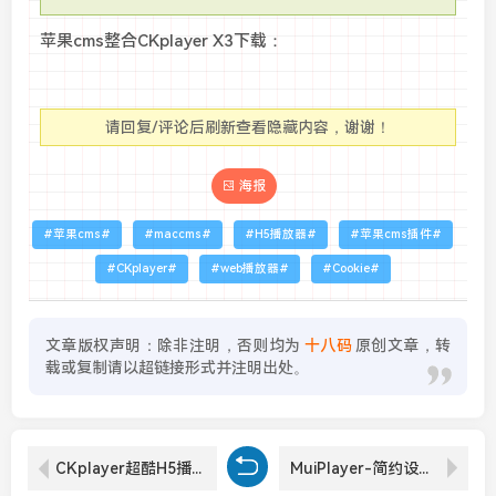
苹果cms整合CKplayer X3下载：
请回复/评论后刷新查看隐藏内容，谢谢！
海报
苹果cms
maccms
H5播放器
苹果cms插件
CKplayer
web播放器
Cookie
文章版权声明：除非注明，否则均为
十八码
原创文章，转
载或复制请以超链接形式并注明出处。
CKplayer超酷H5播放器在整合苹果CMS程序下实现自动播放下一集设置
MuiPlayer-简约设计风格的优秀开源弹幕H5播放器