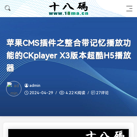
苹果CMS插件之整合带记忆播放功
能的CKplayer X3版本超酷H5播放
器
admin
2024-04-29
4.22 K阅读
27评论