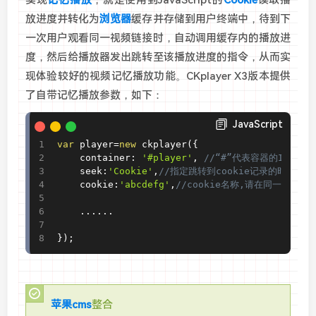
放进度并转化为
浏览器
缓存并存储到用户终端中，待到下
一次用户观看同一视频链接时，自动调用缓存内的播放进
度，然后给播放器发出跳转至该播放进度的指令，从而实
现体验较好的视频记忆播放功能。CKplayer X3版本提供
了自带记忆播放参数，如下：
JavaScript
var
 player
=
new
ckplayer
(
{
    container
:
'#player'
,
//“#”代表容器的ID，“.
    seek
:
'Cookie'
,
//指定跳转到cookie记录的时间，使
    cookie
:
'abcdefg'
,
//cookie名称,请在同一域中保
.
.
.
.
.
.
}
)
;
苹果cms
整合