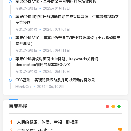
苹果CMS V10 - 二开仿某豆网站粉红色精致模板
苹果CMS模板
2025月01月15日
苹果CMS用定时任务功能自动完成采集资源、生成静态视频文
章等操作
苹果CMS经验
2024月07月04日
苹果CMS V10 - 漂亮UI仿芒果TV听书双端模板（十八码修复无
错开源版）
苹果CMS模板
2024月06月11日
苹果CMS模板对页面title标题、keywords关键词、
description描述的基本SEO优化
苹果CMS经验
2024月06月10日
CSS基础 - 实现隐藏滚动条并可以滚动内容效果
Html/Css
2024月06月09日
百度热搜
1
人民的健康、体质、幸福一脉相承
2
广东又要“下开水”了
热