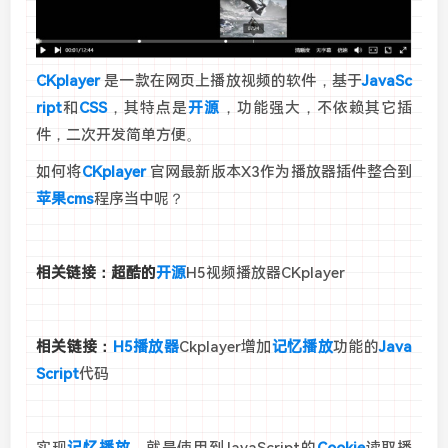
CKplayer
是一款在网页上播放视频的软件，基于
JavaSc
ript
和
CSS
，其特点是
开源
，功能强大，不依赖其它插
件，二次开发简单方便。
如何将
CKplayer
官网最新版本X3作为播放器插件整合到
苹果cms
程序当中呢？
相关链接：超酷的
开源
H5视频播放器CKplayer
相关链接：
H5播放器
Ckplayer增加
记忆播放
功能的
Java
Script
代码
实现
记忆播放
，就是使用到JavaScript的
Cookie
读取播