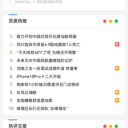
Html/Css
2024月06月09日
百度热搜
1
奋力开创中国式现代化建设新局面
2
四川宜宾市高县4.9级地震致1人死亡
新
3
“今天得有40℃了吧 为啥还不预警”
4
未来五年中国民航重磅规划出炉
5
河南三支一扶笔试成绩作废 将重考
热
6
iPhone18Pro十二大升级
7
商家称1小时被20条差评后门店倒闭
8
台风白海豚
热
9
全国睡眠舒适度地图
热
10
啤酒巨头们正排队“去啤酒化”
热评文章