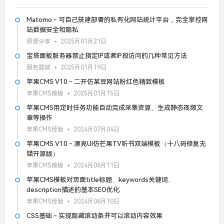
Matomo - 可自己搭建部署的私有化网站统计平台，完全掌控网
站数据安全和隐私
资源分享
2025月01月21日
宝塔面板服务器禁止指定IP或者IP段访问的几种常见方法
服务器端
2025月01月19日
苹果CMS V10 - 二开仿某豆网站粉红色精致模板
苹果CMS模板
2025月01月15日
苹果CMS用定时任务功能自动完成采集资源、生成静态视频文
章等操作
苹果CMS经验
2024月07月04日
苹果CMS V10 - 漂亮UI仿芒果TV听书双端模板（十八码修复无
错开源版）
苹果CMS模板
2024月06月11日
苹果CMS模板对页面title标题、keywords关键词、
description描述的基本SEO优化
苹果CMS经验
2024月06月10日
CSS基础 - 实现隐藏滚动条并可以滚动内容效果