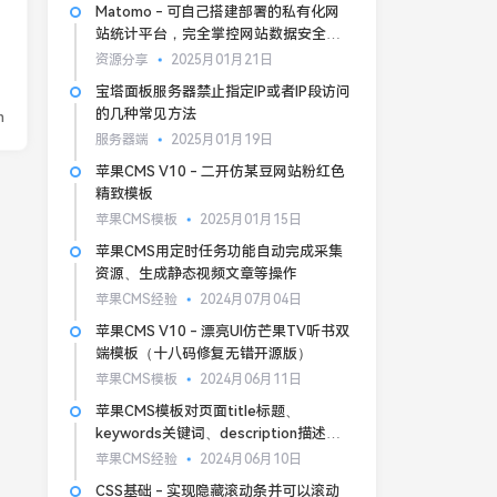
Matomo - 可自己搭建部署的私有化网
站统计平台，完全掌控网站数据安全和
隐私
资源分享
2025月01月21日
宝塔面板服务器禁止指定IP或者IP段访问
的几种常见方法
n
服务器端
2025月01月19日
苹果CMS V10 - 二开仿某豆网站粉红色
精致模板
苹果CMS模板
2025月01月15日
苹果CMS用定时任务功能自动完成采集
资源、生成静态视频文章等操作
苹果CMS经验
2024月07月04日
苹果CMS V10 - 漂亮UI仿芒果TV听书双
端模板（十八码修复无错开源版）
苹果CMS模板
2024月06月11日
苹果CMS模板对页面title标题、
keywords关键词、description描述的
基本SEO优化
苹果CMS经验
2024月06月10日
CSS基础 - 实现隐藏滚动条并可以滚动