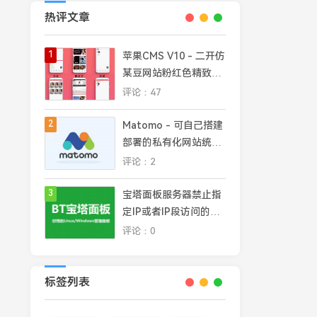
热评文章
1
苹果CMS V10 - 二开仿
某豆网站粉红色精致模
板
评论：47
2
Matomo - 可自己搭建
部署的私有化网站统计
平台，完全掌控网站数
评论：2
据安全和隐私
3
宝塔面板服务器禁止指
定IP或者IP段访问的几
种常见方法
评论：0
标签列表