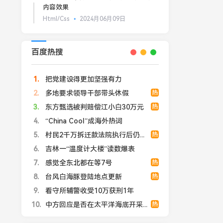
内容效果
Html/Css
2024月06月09日
百度热搜
1
把党建设得更加坚强有力
2
多地要求领导干部带头休假
热
3
东方甄选被判赔偿江小白30万元
热
4
“China Cool”成海外热词
5
村民2千万拆迁款法院执行后仍拿不到
热
6
吉林一“温度计大楼”读数爆表
7
感觉全东北都在等7号
热
8
台风白海豚登陆地点更新
热
9
看守所辅警收受10万获刑1年
10
中方回应是否在太平洋海底开采稀土
热