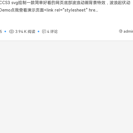
CCS3 svg绘制一款简单好看的网页底部波浪动画背景特效，波浪起伏动
o点我查看演示页面<link rel="stylesheet" hre...
admi
5
3.94 K 阅读
4 评论