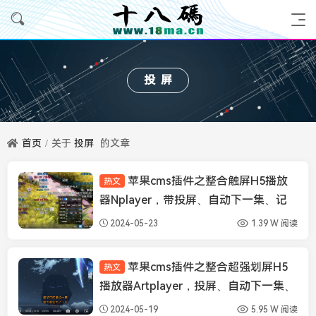
投屏
首页
关于
投屏
的文章
苹果cms插件之整合触屏H5播放
热文
苹果CMS插件
器Nplayer，带投屏、自动下一集、记
忆播放、弹幕等功能
2024-05-23
1.39 W 阅读
苹果cms插件之整合超强划屏H5
热文
苹果CMS插件
播放器Artplayer，投屏、自动下一集、
记忆播放、弹幕、画中画
2024-05-19
5.95 W 阅读