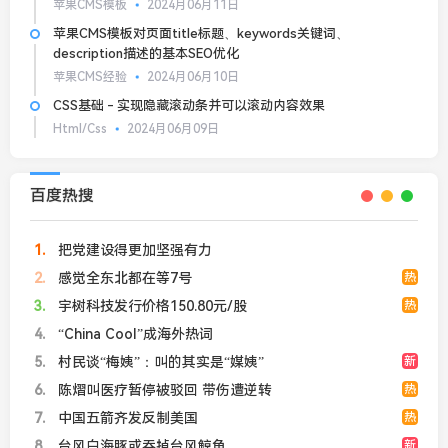
苹果CMS模板
2024月06月11日
苹果CMS模板对页面title标题、keywords关键词、
description描述的基本SEO优化
苹果CMS经验
2024月06月10日
CSS基础 - 实现隐藏滚动条并可以滚动内容效果
Html/Css
2024月06月09日
百度热搜
1
把党建设得更加坚强有力
2
感觉全东北都在等7号
热
3
宇树科技发行价格150.80元/股
热
4
“China Cool”成海外热词
5
村民谈“梅姨”：叫的其实是“媒姨”
新
6
陈熠叫医疗暂停被驳回 带伤遭逆转
热
7
中国五箭齐发反制美国
热
8
台风白海豚或吞掉台风鲸鱼
新