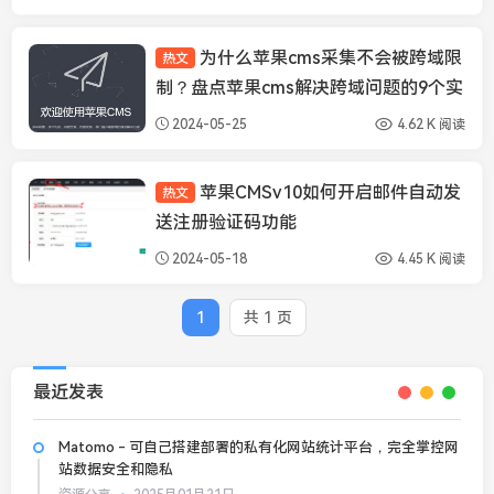
为什么苹果cms采集不会被跨域限
热文
苹果CMS经验
制？盘点苹果cms解决跨域问题的9个实
用方案
2024-05-25
4.62 K 阅读
苹果CMSv10如何开启邮件自动发
热文
苹果CMS经验
送注册验证码功能
2024-05-18
4.45 K 阅读
1
共 1 页
最近发表
Matomo - 可自己搭建部署的私有化网站统计平台，完全掌控网
站数据安全和隐私