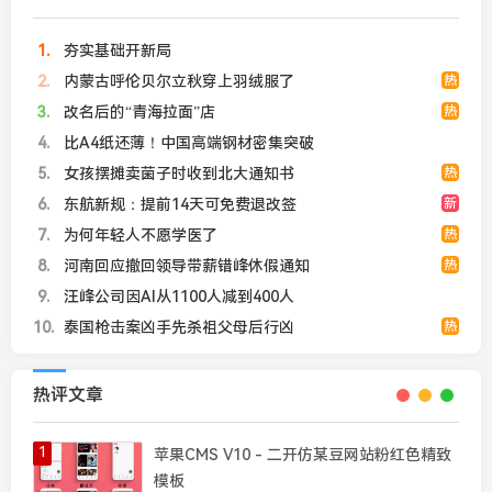
1
夯实基础开新局
2
内蒙古呼伦贝尔立秋穿上羽绒服了
热
3
改名后的“青海拉面”店
热
4
比A4纸还薄！中国高端钢材密集突破
5
女孩摆摊卖菌子时收到北大通知书
热
6
东航新规：提前14天可免费退改签
新
7
为何年轻人不愿学医了
热
8
河南回应撤回领导带薪错峰休假通知
热
9
汪峰公司因AI从1100人减到400人
10
泰国枪击案凶手先杀祖父母后行凶
热
热评文章
1
苹果CMS V10 - 二开仿某豆网站粉红色精致
模板