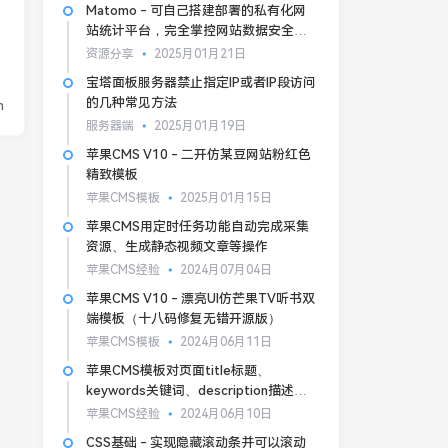
Matomo - 可自己搭建部署的私有化网
站统计平台，完全掌控网站数据安全和
隐私
资源分享
2025月01月21日
宝塔面板服务器禁止指定IP或者IP段访问
的几种常见方法
n
服务器端
2025月01月19日
苹果CMS V10 - 二开仿某豆网站粉红色
精致模板
苹果CMS模板
2025月01月15日
苹果CMS用定时任务功能自动完成采集
资源、生成静态视频文章等操作
苹果CMS经验
2024月07月04日
苹果CMS V10 - 漂亮UI仿芒果TV听书双
端模板（十八码修复无错开源版）
苹果CMS模板
2024月06月11日
苹果CMS模板对页面title标题、
keywords关键词、description描述的
基本SEO优化
苹果CMS经验
2024月06月10日
CSS基础 - 实现隐藏滚动条并可以滚动