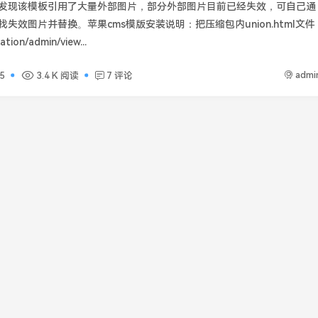
发现该模板引用了大量外部图片，部分外部图片目前已经失效，可自己通
失效图片并替换。苹果cms模版安装说明：把压缩包内union.html文件
ion/admin/view...
admi
5
3.4 K 阅读
7 评论