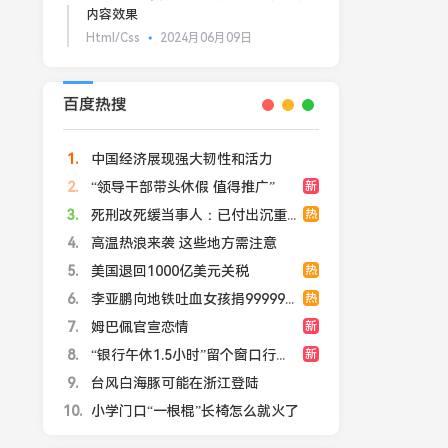
内容效果
Html/Css
2024月06月09日
百度热搜
1
中国经济展现强大韧性和活力
2
“领导干部带头休假 值得推广”
新
3
死刑改死缓当事人：已付出沉重代价
热
4
高温热浪来袭 这些地方需注意
5
美国退回1000亿美元关税
热
6
李亚鹏向地铁吐血女孩捐99999元
热
7
姆巴佩官宣恋情
新
8
“银行午休1.5小时”留个窗口行不行
新
9
台风白海豚可能在浙江登陆
10
小学门口“一根棍”长椅怎么就火了