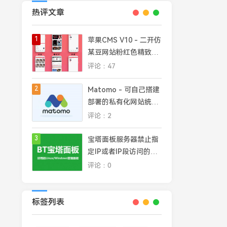
热评文章
1
苹果CMS V10 - 二开仿
某豆网站粉红色精致模
板
评论：47
2
Matomo - 可自己搭建
部署的私有化网站统计
平台，完全掌控网站数
评论：2
据安全和隐私
3
宝塔面板服务器禁止指
定IP或者IP段访问的几
种常见方法
评论：0
标签列表