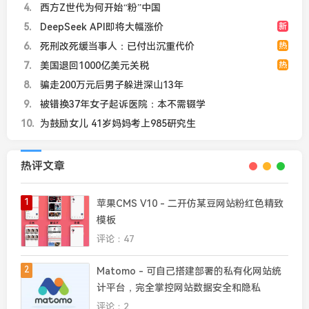
4
西方Z世代为何开始“粉”中国
5
DeepSeek API即将大幅涨价
新
6
死刑改死缓当事人：已付出沉重代价
热
7
美国退回1000亿美元关税
热
8
骗走200万元后男子躲进深山13年
9
被错换37年女子起诉医院：本不需辍学
10
为鼓励女儿 41岁妈妈考上985研究生
热评文章
1
苹果CMS V10 - 二开仿某豆网站粉红色精致
模板
评论：47
2
Matomo - 可自己搭建部署的私有化网站统
计平台，完全掌控网站数据安全和隐私
评论：2