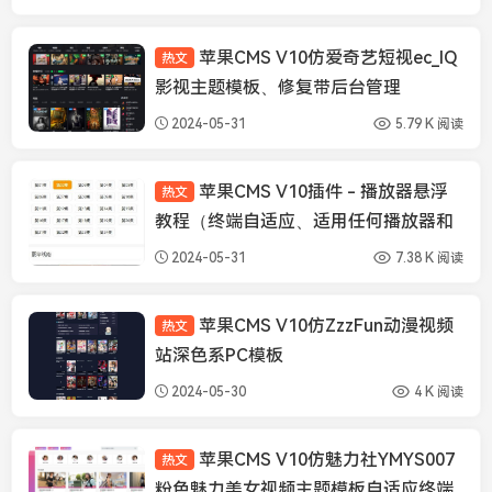
苹果CMS V10仿爱奇艺短视ec_IQ
热文
苹果CMS模板
影视主题模板、修复带后台管理
2024-05-31
5.79 K 阅读
苹果CMS V10插件 - 播放器悬浮
热文
苹果CMS插件
教程（终端自适应、适用任何播放器和
模板）
2024-05-31
7.38 K 阅读
苹果CMS V10仿ZzzFun动漫视频
热文
苹果CMS模板
站深色系PC模板
2024-05-30
4 K 阅读
苹果CMS V10仿魅力社YMYS007
热文
苹果CMS模板
粉色魅力美女视频主题模板自适应终端