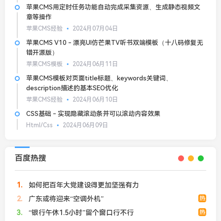
苹果CMS用定时任务功能自动完成采集资源、生成静态视频文
章等操作
苹果CMS经验
2024月07月04日
苹果CMS V10 - 漂亮UI仿芒果TV听书双端模板（十八码修复无
错开源版）
苹果CMS模板
2024月06月11日
苹果CMS模板对页面title标题、keywords关键词、
description描述的基本SEO优化
苹果CMS经验
2024月06月10日
CSS基础 - 实现隐藏滚动条并可以滚动内容效果
Html/Css
2024月06月09日
百度热搜
1
如何把百年大党建设得更加坚强有力
2
广东或将迎来“空调外机”
热
3
“银行午休1.5小时”留个窗口行不行
热