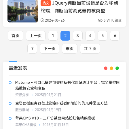
JQuery判断当前设备是否为移动
热文
JavaScript
终端、判断当前浏览器内核类型
2024-05-26
5.91 K 阅读
首页
上一页
1
2
3
4
5
6
7
下一页
末页
共 7 页
最近发表
Matomo - 可自己搭建部署的私有化网站统计平台，完全掌控网
站数据安全和隐私
资源分享
2025月01月21日
宝塔面板服务器禁止指定IP或者IP段访问的几种常见方法
服务器端
2025月01月19日
苹果CMS V10 - 二开仿某豆网站粉红色精致模板
苹果CMS模板
2025月01月15日