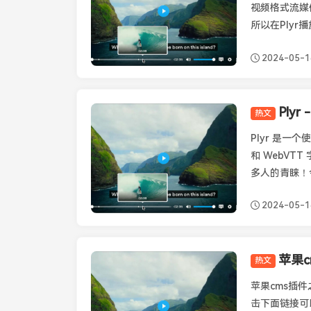
视频格式流媒
所以在Plyr
2024-05-1
Ply
热文
Plyr
Plyr 是一
和 WebVT
多人的青睐！今
2024-05-1
苹果c
热文
苹果CMS插件
苹果cms插件
击下面链接可以