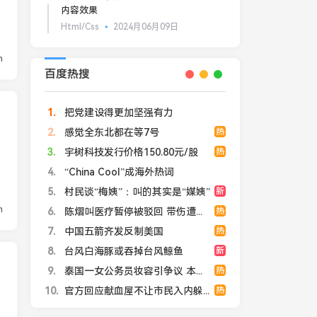
内容效果
Html/Css
2024月06月09日
n
百度热搜
1
把党建设得更加坚强有力
2
感觉全东北都在等7号
热
3
宇树科技发行价格150.80元/股
热
4
“China Cool”成海外热词
5
村民谈“梅姨”：叫的其实是“媒姨”
新
n
6
陈熠叫医疗暂停被驳回 带伤遭逆转
热
7
中国五箭齐发反制美国
热
8
台风白海豚或吞掉台风鲸鱼
新
9
泰国一女公务员妆容引争议 本人回应
热
10
官方回应献血屋不让市民入内躲雨
热
点