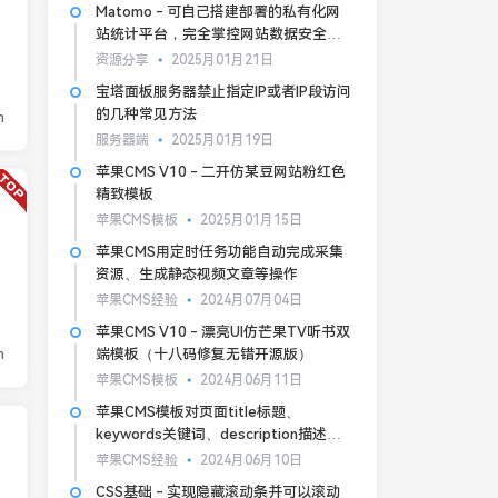
Matomo - 可自己搭建部署的私有化网
站统计平台，完全掌控网站数据安全和
隐私
资源分享
2025月01月21日
宝塔面板服务器禁止指定IP或者IP段访问
的几种常见方法
n
服务器端
2025月01月19日
苹果CMS V10 - 二开仿某豆网站粉红色
精致模板
苹果CMS模板
2025月01月15日
苹果CMS用定时任务功能自动完成采集
资源、生成静态视频文章等操作
苹果CMS经验
2024月07月04日
苹果CMS V10 - 漂亮UI仿芒果TV听书双
n
端模板（十八码修复无错开源版）
苹果CMS模板
2024月06月11日
苹果CMS模板对页面title标题、
keywords关键词、description描述的
基本SEO优化
苹果CMS经验
2024月06月10日
CSS基础 - 实现隐藏滚动条并可以滚动