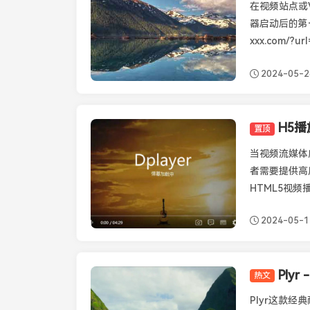
在视频站点或
器启动后的第
xxx.com/?u
2024-05-2
置顶
播放器知识
当视频流媒体
者需要提供高
HTML5视频
2024-05-1
Ply
热文
Plyr
Plyr这款