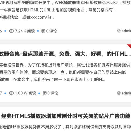
VIP视频解析站的前端开发中，WEB播放器或者H5播放器必不可少，播放
一件事就是获取HTML的URL上附加的视频地址，常见的格式有：
rl=视频地址、或者xxx.com/?a...
admi
6
7.24 K 阅读
0 评论
H5播放器合集-盘点那些开源、免费、强大、好看、的HTML5播放器（持续更新中）
席卷通信世界，为了保持和提升用户增长，属性创造者和流媒体服务提供
质量的用户体验。而想要实现这一点，他们都需要在自己的网站上内嵌
播放器。在本文中，我们将来了解一下现在市面上可用的H...
admi
7
1.03 W 阅读
0 评论
r - 经典HTML5播放器增加带倒计时可关闭的贴片广告功能
经典耐看的H5播放器优势自不用多说了，其对众多终端设备的支持以及对各种