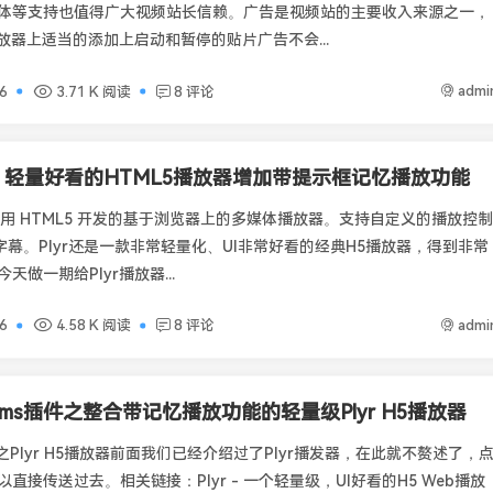
体等支持也值得广大视频站长信赖。广告是视频站的主要收入来源之一，
播放器上适当的添加上启动和暂停的贴片广告不会...
admi
6
3.71 K 阅读
8 评论
r - 轻量好看的HTML5播放器增加带提示框记忆播放功能
个使用 HTML5 开发的基于浏览器上的多媒体播放器。支持自定义的播放控制
T 字幕。Plyr还是一款非常轻量化、UI非常好看的经典H5播放器，得到非常
天做一期给Plyr播放器...
admi
6
4.58 K 阅读
8 评论
ms插件之整合带记忆播放功能的轻量级Plyr H5播放器
之Plyr H5播放器前面我们已经介绍过了Plyr播发器，在此就不赘述了，
直接传送过去。相关链接：Plyr - 一个轻量级，UI好看的H5 Web播放