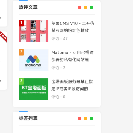
热评文章
n
1
苹果CMS V10 - 二开仿
某豆网站粉红色精致模
板
评论：47
2
Matomo - 可自己搭建
选
部署的私有化网站统计
平台，完全掌控网站数
评论：2
据安全和隐私
n
3
宝塔面板服务器禁止指
定IP或者IP段访问的几
种常见方法
评论：0
标签列表