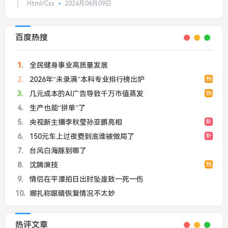
Html/Css
2024月06月09日
百度热搜
1
全民健身事业高质量发展
2
2026年“未录满”本科专业排行榜出炉
热
3
几元成本的AI广告导致千万市值蒸发
热
4
生产也能“拼单”了
5
央视新主播李秋莹孙亚鹏亮相
新
6
150元车上过夜费到底谁被做局了
新
7
台风白海豚到哪了
8
沈腾演技
热
9
情侣在平潭拍日出时坠崖致一死一伤
10
娜扎称眼睛恢复情况不太妙
热评文章