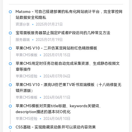
Matomo - 可自己搭建部署的私有化网站统计平台，完全掌控网
站数据安全和隐私
资源分享
2025月01月21日
宝塔面板服务器禁止指定IP或者IP段访问的几种常见方法
服务器端
2025月01月19日
苹果CMS V10 - 二开仿某豆网站粉红色精致模板
苹果CMS模板
2025月01月15日
苹果CMS用定时任务功能自动完成采集资源、生成静态视频文
章等操作
苹果CMS经验
2024月07月04日
苹果CMS V10 - 漂亮UI仿芒果TV听书双端模板（十八码修复无
错开源版）
苹果CMS模板
2024月06月11日
苹果CMS模板对页面title标题、keywords关键词、
description描述的基本SEO优化
苹果CMS经验
2024月06月10日
CSS基础 - 实现隐藏滚动条并可以滚动内容效果