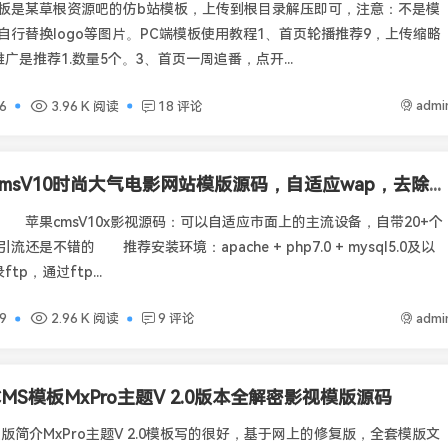
板是某草根资源吧的仿b站模板，上传到根目录解压即可，注意：不是模
自行替换logo等图片。PC端模板使用教程1、首页轮播推荐9，上传缩略
广是推荐1.数量5个。3、首页一周追番，点开...
admi
6
3.96 K 阅读
18 评论
苹果cmsV10时尚大气电影网站模版源码，自适应wap，去除授权
 苹果cmsV10x影视源码：可以自适应市面上的主流设备，自带20+个
还是不错的 推荐安装环境：apache + php7.0 + mysql5.0及以
p，通过ftp...
admi
9
2.96 K 阅读
9 评论
MS模板MxPro主题V 2.0版本全解密影视模版源码
2.0模版简介MxPro主题V 2.0模板写的很好，基于网上的修复版，全套模版文