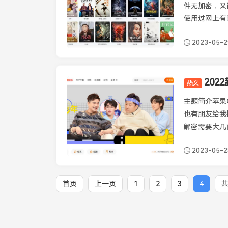
件无加密，又
使用过网上有
2023-05-2
热文
苹果CMS模板
主题简介苹果
也有朋友给我
解密需要大几
2023-05-2
首页
上一页
1
2
3
4
共