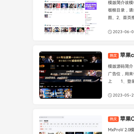
模版简介该模
板根目录，请
图。2、首页推
2023-06-0
热文
苹果CMS模板
模版源码简介
广告位，用来引流
上 1、登录ft
2023-05-2
苹果C
热文
苹果CMS模板
MxProV 