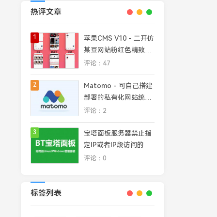
热评文章
1
苹果CMS V10 - 二开仿
某豆网站粉红色精致模
板
评论：47
2
Matomo - 可自己搭建
部署的私有化网站统计
平台，完全掌控网站数
评论：2
据安全和隐私
3
宝塔面板服务器禁止指
定IP或者IP段访问的几
种常见方法
评论：0
标签列表