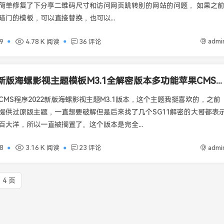
简单修复了下分享二维码尺寸和访问网页跳转别的网站的问题， 如果之
暗门的模板，可以直接替换，也可以...
admi
9
4.78 K 阅读
36 评论
2022新版海螺影视主题模板M3.1全解密版本多功能苹果CMSv10后台自适应主题
CMS程序2022新版海螺影视主题M3.1版本，这个主题我挺喜欢的，之前
提供过原版主题，一直想要破解但是后来找了几个SG11解密的大哥都表
百大洋，所以一直被搁置了。这个版本是完全...
admi
8
3.16 K 阅读
23 评论
 4 页