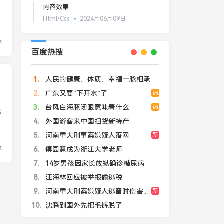
前
内容效果
Html/Css
2024月06月09日
n
百度热搜
1
人民的健康、体质、幸福一脉相承
2
广东又要“下开水”了
热
3
台风白海豚闭眼意味着什么
热
示
4
外国游客来中国扫货新特产
5
河南重大刑事案嫌疑人落网
新
n
6
傅园慧成为浙江大学老师
7
14岁男孩因家长放纵确诊糖尿病
8
汪海林回应被举报偷逃税
9
河南重大刑案嫌疑人逃窜时伤害多人
新
10
沈腾到国外先把毛裤脱了