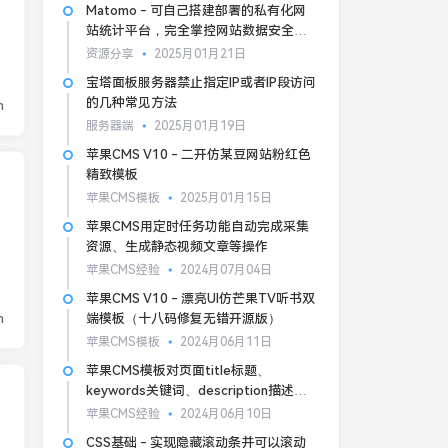
Matomo - 可自己搭建部署的私有化网
站统计平台，完全掌控网站数据安全和
隐私
资源分享
2025月01月21日
宝塔面板服务器禁止指定IP或者IP段访问
的几种常见方法
n
服务器端
2025月01月19日
苹果CMS V10 - 二开仿某豆网站粉红色
精致模板
苹果CMS模板
2025月01月15日
苹果CMS用定时任务功能自动完成采集
资源、生成静态视频文章等操作
苹果CMS经验
2024月07月04日
苹果CMS V10 - 漂亮UI仿芒果TV听书双
n
端模板（十八码修复无错开源版）
苹果CMS模板
2024月06月11日
苹果CMS模板对页面title标题、
keywords关键词、description描述的
基本SEO优化
苹果CMS经验
2024月06月10日
CSS基础 - 实现隐藏滚动条并可以滚动