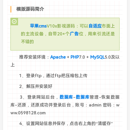
模版源码简介
苹果cms
V10x影视源码：可以
自适应
市面上
的主流设备，自带20+个
广告
位，用来引流还是
不错的
推荐安装环境：
Apache
+
PHP
7.0 +
MySQL
5.0及以
上
1、登录ftp，通过ftp把压缩包上传
2、解压并安装好
3、登录网站后台，
数据库
-
数据库
管理-恢复数据
库-还原，还原成功并登录后台，账号：admin 密码：w
ww.0598128.com
4、设置网站信息并保存，点击右上角的“清缓存”