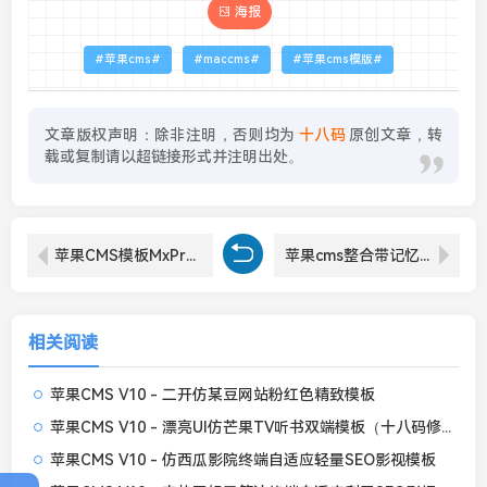
海报
苹果cms
maccms
苹果cms模版
文章版权声明：除非注明，否则均为
十八码
原创文章，转
载或复制请以超链接形式并注明出处。
苹果CMS模板MxPro主题V 2.0版本全解密影视模版源码
苹果cms整合带记忆播放功能最新版Dplayer-v1.27播放器
相关阅读
苹果CMS V10 - 二开仿某豆网站粉红色精致模板
苹果CMS V10 - 漂亮UI仿芒果TV听书双端模板（十八码修复无错开源版）
苹果CMS V10 - 仿西瓜影院终端自适应轻量SEO影视模板