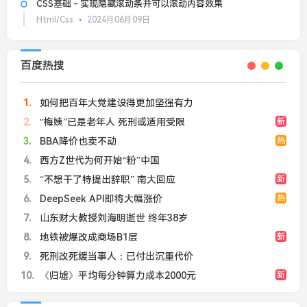
CSS基础 - 实现隐藏滚动条并可以滚动内容效果
Html/Css
2024月06月09日
百度热搜
1
如何把百年大党建设得更加坚强有力
2
“梅姨”已是老年人 死刑或适用受限
新
3
BBA降价也卖不动
热
4
西方Z世代为何开始“粉”中国
5
“不想干了特提出辞职” 南大回应
新
6
DeepSeek API即将大幅涨价
热
7
山东财大教授刘海明逝世 终年38岁
8
地铁被爆改成商场B1层
新
9
死刑改死缓当事人：已付出沉重代价
10
《归墟》平均每分钟算力成本2000元
新