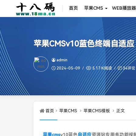
首页
苹果CMS
WEB播放器
苹果CMSv10蓝色终端自
admin
2024-05-09
5.17 K阅读
34评论
首页
苹果CMS
苹果CMS模板
正文
苹果cms
v10蓝色
自适应
资源站专用多功能视