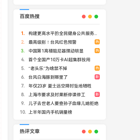
百度热搜
1
构建更高水平的全民健身公共服务体系
2
最高级别！台风红色预警
热
3
中国第1高楼阻尼器摆动明显
热
4
首个全国产10万卡AI超集群投用
5
“老头乐”为啥禁不掉
热
6
台风白海豚到哪里了
新
7
年仅23岁 夏士远空降时坠地牺牲
8
上海市要求及时果断停课停工
新
9
儿子去世老人要查孙子血缘儿媳拒绝
10
上半年国内手机销量榜
热评文章