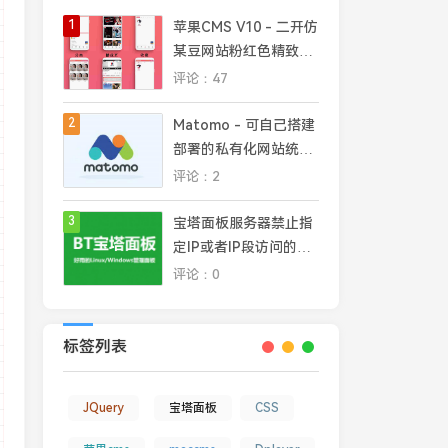
1
苹果CMS V10 - 二开仿
某豆网站粉红色精致模
板
评论：47
2
Matomo - 可自己搭建
部署的私有化网站统计
平台，完全掌控网站数
评论：2
据安全和隐私
3
宝塔面板服务器禁止指
定IP或者IP段访问的几
种常见方法
评论：0
标签列表
JQuery
宝塔面板
CSS