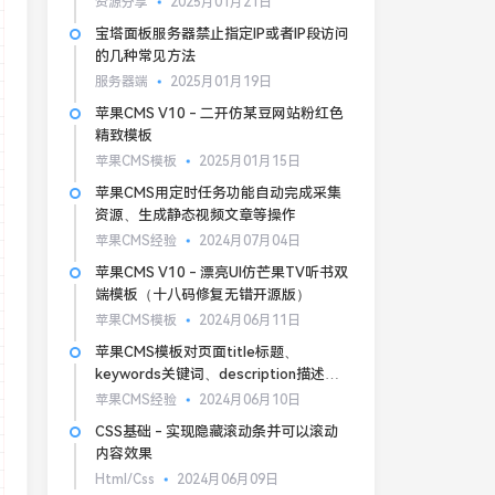
资源分享
2025月01月21日
宝塔面板服务器禁止指定IP或者IP段访问
的几种常见方法
服务器端
2025月01月19日
苹果CMS V10 - 二开仿某豆网站粉红色
精致模板
苹果CMS模板
2025月01月15日
苹果CMS用定时任务功能自动完成采集
资源、生成静态视频文章等操作
苹果CMS经验
2024月07月04日
苹果CMS V10 - 漂亮UI仿芒果TV听书双
端模板（十八码修复无错开源版）
苹果CMS模板
2024月06月11日
苹果CMS模板对页面title标题、
keywords关键词、description描述的
基本SEO优化
苹果CMS经验
2024月06月10日
CSS基础 - 实现隐藏滚动条并可以滚动
内容效果
Html/Css
2024月06月09日