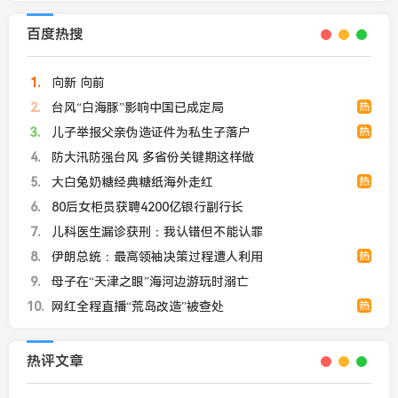
百度热搜
1
向新 向前
2
台风“白海豚”影响中国已成定局
热
3
儿子举报父亲伪造证件为私生子落户
热
4
防大汛防强台风 多省份关键期这样做
5
大白兔奶糖经典糖纸海外走红
热
6
80后女柜员获聘4200亿银行副行长
7
儿科医生漏诊获刑：我认错但不能认罪
8
伊朗总统：最高领袖决策过程遭人利用
热
9
母子在“天津之眼”海河边游玩时溺亡
10
网红全程直播“荒岛改造”被查处
热
热评文章