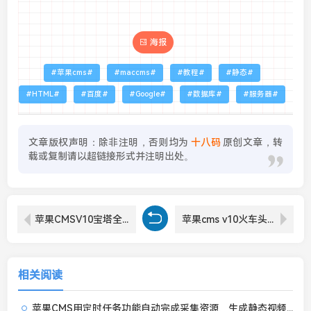
海报
苹果cms
maccms
教程
静态
HTML
百度
Google
数据库
服务器
文章版权声明：除非注明，否则均为
十八码
原创文章，转
载或复制请以超链接形式并注明出处。
苹果CMSV10宝塔全自动定时采集图文教程
苹果cms v10火车头批量采集规则入库视频教程
相关阅读
苹果CMS用定时任务功能自动完成采集资源、生成静态视频文章等操作