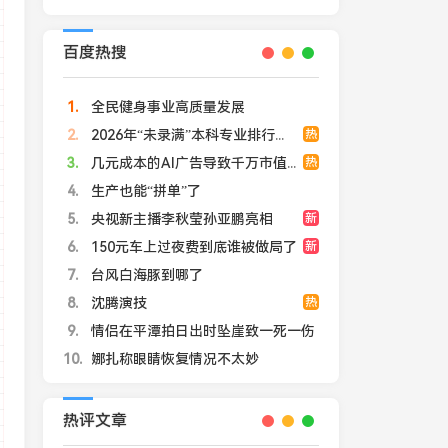
百度热搜
1
全民健身事业高质量发展
2
2026年“未录满”本科专业排行榜出炉
热
3
几元成本的AI广告导致千万市值蒸发
热
4
生产也能“拼单”了
5
央视新主播李秋莹孙亚鹏亮相
新
6
150元车上过夜费到底谁被做局了
新
7
台风白海豚到哪了
8
沈腾演技
热
9
情侣在平潭拍日出时坠崖致一死一伤
10
娜扎称眼睛恢复情况不太妙
热评文章