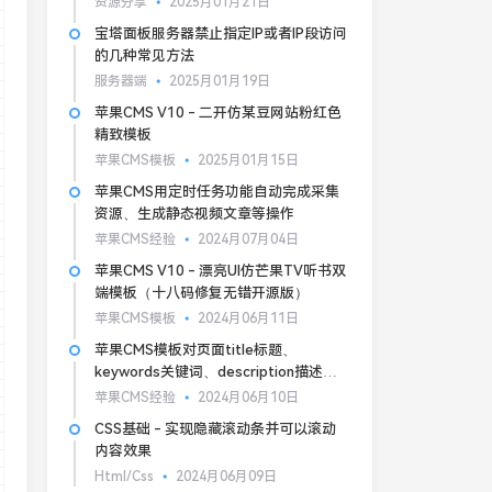
资源分享
2025月01月21日
宝塔面板服务器禁止指定IP或者IP段访问
的几种常见方法
服务器端
2025月01月19日
苹果CMS V10 - 二开仿某豆网站粉红色
精致模板
苹果CMS模板
2025月01月15日
苹果CMS用定时任务功能自动完成采集
资源、生成静态视频文章等操作
苹果CMS经验
2024月07月04日
苹果CMS V10 - 漂亮UI仿芒果TV听书双
端模板（十八码修复无错开源版）
苹果CMS模板
2024月06月11日
苹果CMS模板对页面title标题、
keywords关键词、description描述的
基本SEO优化
苹果CMS经验
2024月06月10日
CSS基础 - 实现隐藏滚动条并可以滚动
内容效果
Html/Css
2024月06月09日