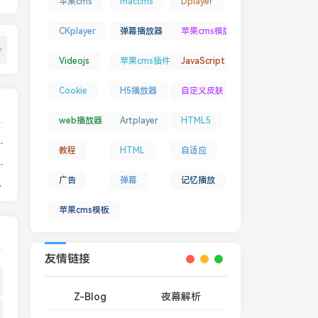
苹果cms
maccms
Dplayer
CKplayer
弹幕播放器
苹果cms模版
Videojs
苹果cms插件
JavaScript
Cookie
H5播放器
自定义皮肤
web播放器
Artplayer
HTML5
ache、Nginx环境下如何开启Gzip压缩
教程
HTML
自适应
ccess-Control-Allow-Origin
广告
弹幕
记忆播放
等文件防盗链教程
苹果cms模板
友情链接
Z-Blog
夜幕解析