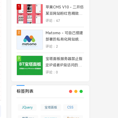
1
苹果CMS V10 - 二开仿
某豆网站粉红色精致模
板
评论：47
2
Matomo - 可自己搭建
部署的私有化网站统计
平台，完全掌控网站数
评论：2
据安全和隐私
3
宝塔面板服务器禁止指
定IP或者IP段访问的几
种常见方法
评论：0
标签列表
JQuery
宝塔面板
CSS