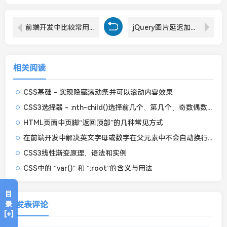
前端开发中比较常用的JQuery动画效果、show、hide、Toggle、fade等
jQuery图片延迟加载插件jQuery.lazyload
相关阅读
CSS基础 - 实现隐藏滚动条并可以滚动内容效果
CSS3选择器 - :nth-child()选择前几个、第几个、奇数偶数等
HTML页面中页脚“返回顶部”的几种常见方式
在前端开发中解决英文字母或数字在父元素中不会自动换行而导致溢出的问题
CSS3线性渐变原理、语法和实例
CSS中的 “var()” 和 “:root”的含义与用法
目
发表评论
录
[+]