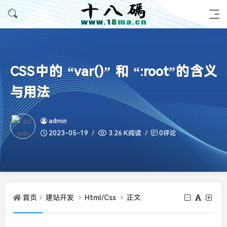
CSS中的 “var()” 和 “:root”的含义
与用法
admin
2023-05-19
3.26 K阅读
0评论
首页
建站开发
Html/Css
正文