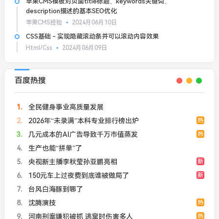
苹果CMS模板对页面title标题、keywords关键词、
description描述的基本SEO优化
苹果CMS经验
2024月06月10日
CSS基础 - 实现隐藏滚动条并可以滚动内容效果
Html/Css
2024月06月09日
百度热搜
1
全民健身事业高质量发展
2
2026年“未录满”本科专业排行榜出炉
热
3
几元成本的AI广告导致千万市值蒸发
热
4
生产也能“拼单”了
5
央视新主播李秋莹孙亚鹏亮相
新
6
150元车上过夜费到底谁被做局了
新
7
台风白海豚到哪了
8
沈腾演技
热
9
河南刑案嫌犯被抓 逃窜时伤害多人
热