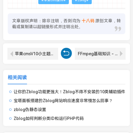
苹果cms插件
Zblog
文章版权声明：除非注明，否则均为
十八码
原创文章，转
载或复制请以超链接形式并注明出处。
苹果cmsV10小主题之仿茶杯狐自适应双色主题影视模板
FFmpeg基础知识 - 如何添加静态水印、动态水印教程
相关阅读
让你的Zblog功能更强大！Zblog不得不安装的10类辅助插件
宝塔面板搭建的Zblog网站响应速度非常慢怎么回事？
zblog伪静态设置
Zblog如何判断分类ID和运行PHP代码