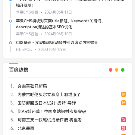
错开源版）
苹果CMS模板
2024月06月11日
苹果CMS模板对页面title标题、keywords关键词、
description描述的基本SEO优化
苹果CMS经验
2024月06月10日
CSS基础 - 实现隐藏滚动条并可以滚动内容效果
Html/Css
2024月06月09日
百度热搜
1
夯实基础开新局
2
内蒙古呼伦贝尔立秋穿上羽绒服了
热
3
国防部回应日本试射“战斧”导弹
热
4
比A4纸还薄！中国高端钢材密集突破
5
河南三支一扶笔试成绩作废 将重考
新
6
北京暴雨
新