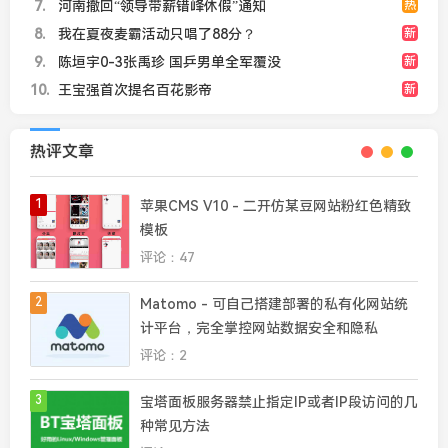
7
河南撤回“领导带薪错峰休假”通知
热
8
我在夏夜麦霸活动只唱了88分？
新
9
陈垣宇0-3张禹珍 国乒男单全军覆没
新
10
王宝强首次提名百花影帝
新
热评文章
1
苹果CMS V10 - 二开仿某豆网站粉红色精致
模板
评论：47
2
Matomo - 可自己搭建部署的私有化网站统
计平台，完全掌控网站数据安全和隐私
评论：2
3
宝塔面板服务器禁止指定IP或者IP段访问的几
种常见方法