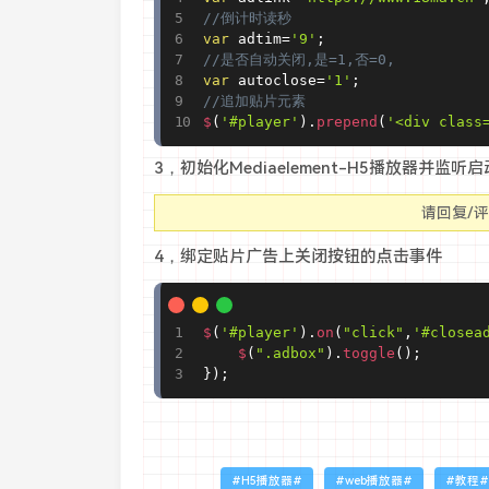
//倒计时读秒
var
 adtim
=
'9'
;
//是否自动关闭,是=1,否=0,
var
 autoclose
=
'1'
;
//追加贴片元素
$
(
'#player'
)
.
prepend
(
'<div class
3，初始化
Mediaelement-H5播放器并监
请回复/
4，绑定贴片广告上关闭按钮的点击事件
$
(
'#player'
)
.
on
(
"click"
,
'#closea
$
(
".adbox"
)
.
toggle
(
)
;
}
)
;
H5播放器
web播放器
教程