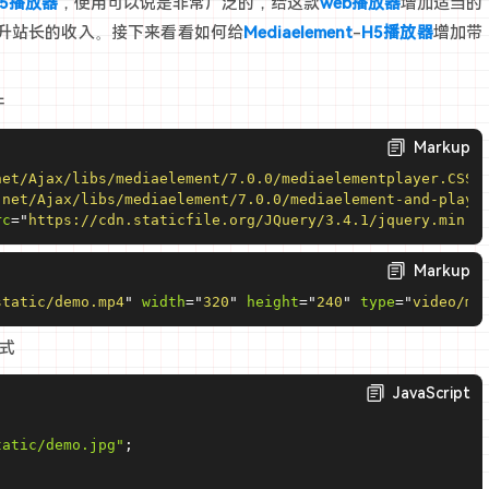
H5播放器
，使用可以说是非常广泛的，给这款
web播放器
增加适当的
升站长的收入。接下来看看如何给
Mediaelement
-
H5播放器
增加带
件
Markup
net/Ajax/libs/mediaelement/7.0.0/mediaelementplayer.CSS
"
.net/Ajax/libs/mediaelement/7.0.0/mediaelement-and-playe
rc
=
"
https://cdn.staticfile.org/JQuery/3.4.1/jquery.min.j
Markup
static/demo.mp4
"
width
=
"
320
"
height
=
"
240
"
type
=
"
video/mp
式
JavaScript
tatic/demo.jpg"
;
;