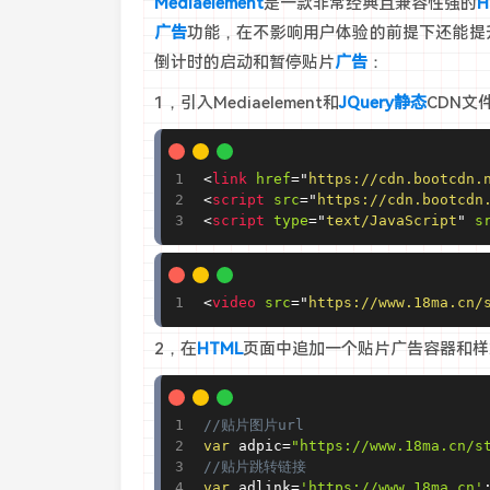
Mediaelement
是一款非常经典且兼容性强的
广告
功能，在不影响用户体验的前提下还能提
倒计时的启动和暂停贴片
广告
：
1，引入Mediaelement和
JQuery
静态
CDN文
<
link
href
=
"
https://cdn.bootcdn.
<
script
src
=
"
https://cdn.bootcdn
<
script
type
=
"
text/JavaScript
"
s
<
video
src
=
"
https://www.18ma.cn/
2，在
HTML
页面中追加一个贴片广告容器和样
//贴片图片url
var
 adpic
=
"https://www.18ma.cn/s
//贴片跳转链接
var
 adlink
=
'https://www.18ma.cn'