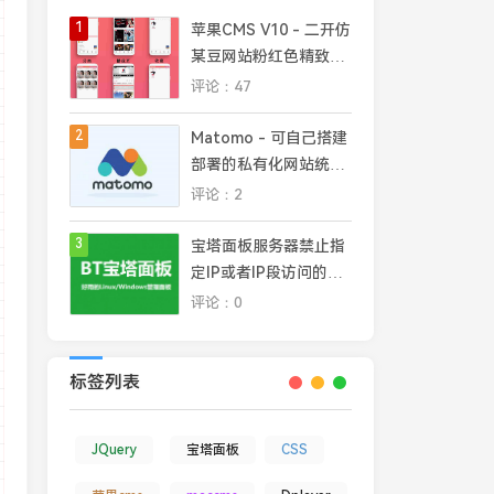
1
苹果CMS V10 - 二开仿
某豆网站粉红色精致模
板
评论：47
ofollow"><img src="'
+
 adpic 
+
'"></a><span id="closea
2
Matomo - 可自己搭建
部署的私有化网站统计
平台，完全掌控网站数
评论：2
据安全和隐私
3
宝塔面板服务器禁止指
定IP或者IP段访问的几
种常见方法
评论：0
标签列表
JQuery
宝塔面板
CSS