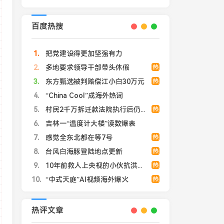
百度热搜
1
把党建设得更加坚强有力
2
多地要求领导干部带头休假
热
3
东方甄选被判赔偿江小白30万元
热
rel
=
"
stylesheet
"
>
r.js
"
>
</
script
>
4
“China Cool”成海外热词
s
"
>
</
script
>
5
村民2千万拆迁款法院执行后仍拿不到
热
6
吉林一“温度计大楼”读数爆表
7
感觉全东北都在等7号
热
4
"
>
</
video
>
8
台风白海豚登陆地点更新
热
9
10年前救人上央视的小伙抗洪牺牲
热
10
“中式天庭”AI视频海外爆火
热
热评文章