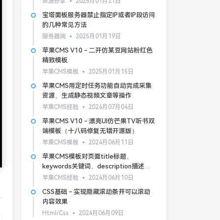
资源分享
2025月01月21日
宝塔面板服务器禁止指定IP或者IP段访问
的几种常见方法
服务器端
2025月01月19日
苹果CMS V10 - 二开仿某豆网站粉红色
精致模板
苹果CMS模板
2025月01月15日
苹果CMS用定时任务功能自动完成采集
资源、生成静态视频文章等操作
苹果CMS经验
2024月07月04日
苹果CMS V10 - 漂亮UI仿芒果TV听书双
端模板（十八码修复无错开源版）
苹果CMS模板
2024月06月11日
苹果CMS模板对页面title标题、
keywords关键词、description描述的
基本SEO优化
苹果CMS经验
2024月06月10日
CSS基础 - 实现隐藏滚动条并可以滚动
内容效果
Html/Css
2024月06月09日