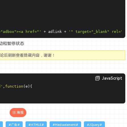
="adbox"><a href="'
+
 adlink 
+
'" target="_blank" rel="n
听启动和暂停状态
评论后刷新查看隐藏内容，谢谢！
JavaScript
d'
,
function
(
e
)
{
海报
广告
HTML5
Mediaelement
JQuery