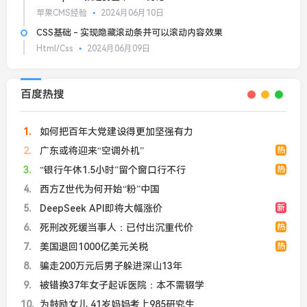
苹果CMS经验
2024月06月10日
CSS基础 - 实现隐藏滚动条并可以滚动内容效果
Html/Css
2024月06月09日
百度热搜
1
如何把百年大党建设得更加坚强有力
2
广东或将迎来“空调外机”
热
3
“银行午休1.5小时”留个窗口行不行
热
4
西方Z世代为何开始“粉”中国
5
DeepSeek API即将大幅涨价
新
6
死刑改死缓当事人：已付出沉重代价
热
7
美国退回1000亿美元关税
热
8
骗走200万元后男子躲进深山13年
9
被错换37年女子起诉医院：本不需辍学
10
为鼓励女儿 41岁妈妈考上985研究生