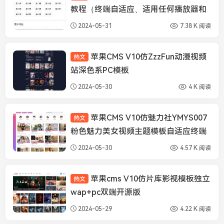
教程（终端自适应、适用任何播放器和
模板）
2024-05-31
7.38 K 阅读
苹果CMS V10仿ZzzFun动漫视频
热文
苹果CMS模板
站深色系PC模板
2024-05-30
4 K 阅读
苹果CMS V10仿魅力社YMYS007
热文
苹果CMS模板
粉色魅力美女视频主题模板自适应终端
2024-05-30
4.57 K 阅读
苹果cms V10仿片库影视模板独立
热文
苹果CMS模板
wap+pc双端开源版
2024-05-29
4.22 K 阅读