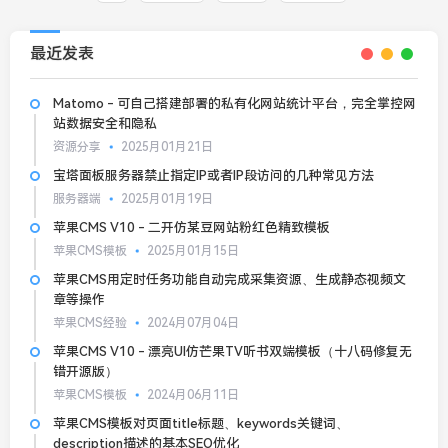
最近发表
Matomo - 可自己搭建部署的私有化网站统计平台，完全掌控网
站数据安全和隐私
资源分享
2025月01月21日
宝塔面板服务器禁止指定IP或者IP段访问的几种常见方法
服务器端
2025月01月19日
苹果CMS V10 - 二开仿某豆网站粉红色精致模板
苹果CMS模板
2025月01月15日
苹果CMS用定时任务功能自动完成采集资源、生成静态视频文
章等操作
苹果CMS经验
2024月07月04日
苹果CMS V10 - 漂亮UI仿芒果TV听书双端模板（十八码修复无
错开源版）
苹果CMS模板
2024月06月11日
苹果CMS模板对页面title标题、keywords关键词、
description描述的基本SEO优化