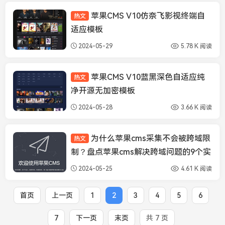
苹果CMS V10仿奈飞影视终端自
热文
苹果CMS模板
适应模板
2024-05-29
5.78 K 阅读
苹果CMS V10蓝黑深色自适应纯
热文
苹果CMS模板
净开源无加密模板
2024-05-28
3.66 K 阅读
为什么苹果cms采集不会被跨域限
热文
苹果CMS经验
制？盘点苹果cms解决跨域问题的9个实
用方案
2024-05-25
4.61 K 阅读
首页
上一页
1
2
3
4
5
6
7
下一页
末页
共 7 页