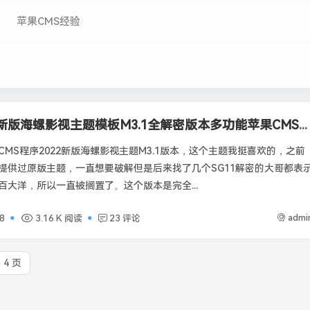
苹果CMS经验
2022新版海螺影视主题模板M3.1全解密版本多功能苹果CMSv10后台自适应主题
CMS程序2022新版海螺影视主题M3.1版本，这个主题我挺喜欢的，之前
提供过原版主题，一直想要破解但是后来找了几个SG11解密的大哥都表
百大洋，所以一直被搁置了。这个版本是完全...
admi
8
3.16 K 阅读
23 评论
 4 页