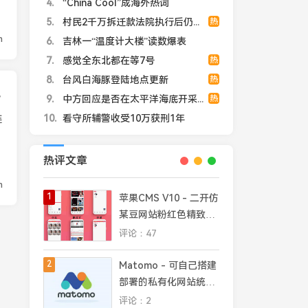
4
“China Cool”成海外热词
5
村民2千万拆迁款法院执行后仍拿不到
热
n
6
吉林一“温度计大楼”读数爆表
7
感觉全东北都在等7号
热
8
台风白海豚登陆地点更新
热
、fade等
9
中方回应是否在太平洋海底开采稀土
热
10
看守所辅警收受10万获刑1年
连
热评文章
n
1
苹果CMS V10 - 二开仿
某豆网站粉红色精致模
板
评论：47
2
Matomo - 可自己搭建
部署的私有化网站统计
平台，完全掌控网站数
评论：2