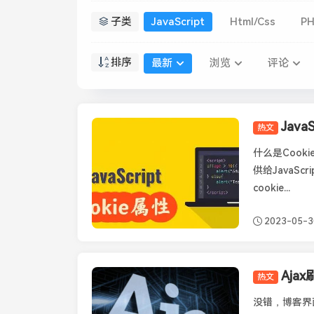
子类
JavaScript
Html/Css
P
排序
最新
浏览
评论
Jav
热文
JavaScript
什么是Cooki
供给JavaSc
cookie...
2023-05-3
Aja
热文
JavaScript
没错，博客界