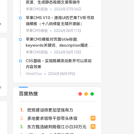
资源、生成静态视频文章等操作
苹果CMS经验
2024月07月04日
苹果CMS V10 - 漂亮UI仿芒果TV听书双
n
端模板（十八码修复无错开源版）
苹果CMS模板
2024月06月11日
苹果CMS模板对页面title标题、
keywords关键词、description描述的
基本SEO优化
苹果CMS经验
2024月06月10日
CSS基础 - 实现隐藏滚动条并可以滚动
内容效果
Html/Css
2024月06月09日
n
百度热搜
1
把党建设得更加坚强有力
2
多地要求领导干部带头休假
热
3
东方甄选被判赔偿江小白30万元
热