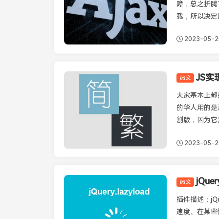
障，总之折腾
载，所以决定
2023-05-2
JS
热文
JavaScript
大家基本上都
的华人用的是
割版，因为它
2023-05-2
jQue
热文
JavaScript
插件描述：jQu
速度。在某些