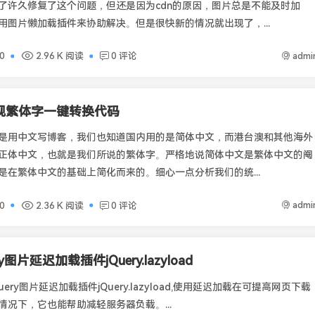
了许久修复了这个问题，但还是因为cdn的原因，图片总是不能及时加
用图片懒加载插件来协助解决。但是很快新的情况就出现了，...
admi
0
2.96 K 阅读
0 评论
实现繁体字一键转换代码
是用中文写博客，我们也知道国内用的是简体中文，而港台澳和其他海外
正体中文，也就是我们所说的繁体字。严格地说简体中文是繁体中文的阉
是在繁体中文的基础上简化而来的。细心一点分析我们的统...
admi
0
2.36 K 阅读
0 评论
ry图片延迟加载插件jQuery.lazyload
ery图片延迟加载插件jQuery.lazyload,使用延迟加载在可提高网页下载
情况下，它也能帮助减轻服务器负载。...