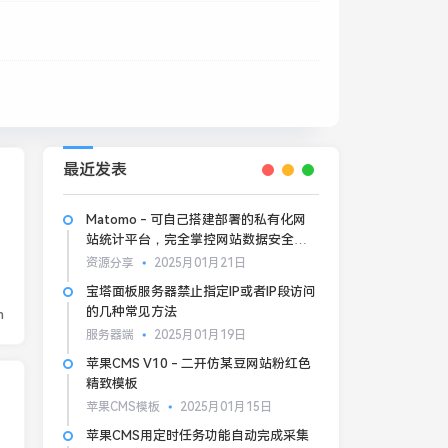
最近发表
Matomo - 可自己搭建部署的私有化网
站统计平台，完全掌控网站数据安全和
隐私
资源分享
2025月01月21日
宝塔面板服务器禁止指定IP或者IP段访问
的几种常见方法
n
服务器端
2025月01月19日
苹果CMS V10 - 二开仿某豆网站粉红色
精致模板
苹果CMS模板
2025月01月15日
苹果CMS用定时任务功能自动完成采集