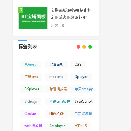
据安全和隐私
3
宝塔面板服务器禁止指
定IP或者IP段访问的几
种常见方法
评论：0
标签列表
JQuery
宝塔面板
CSS
苹果cms
maccms
Dplayer
CKplayer
弹幕播放器
苹果cms模版
Videojs
苹果cms插件
JavaScript
Cookie
H5播放器
自定义皮肤
web播放器
Artplayer
HTML5