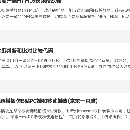
全能开源HTML5视频播放器
视频播放器(HTML5) 一款带解析器、能节省流量的H5播放器，该we
还是一款特色的弹幕播放器，功能特色是从底层解析 MP4、HLS、FLV 
常见判断和比对比较代码
中经常会用到一些判断和比对或比较，比如判断链接是否含有某后缀域名
等等。以下记录一下比较常用的判断比对PHP代码。判断链接是否含有某后
主题模板仿B站PC端和移动端自(京东一只喵)
s模板是某草根资源吧的仿b站模板，上传到maccms根目录解压即可，
图片。苹果cms-PC端模板使用教程1、首页轮播推荐9，上传缩略图。2、