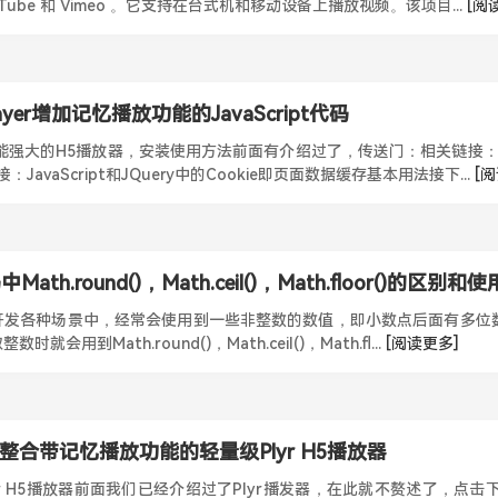
YouTube 和 Vimeo 。它支持在台式机和移动设备上播放视频。该项目...
[阅
ayer增加记忆播放功能的JavaScript代码
一款功能强大的H5播放器，安装使用方法前面有介绍过了，传送门：相关链接
接：JavaScript和JQuery中的Cookie即页面数据缓存基本用法接下...
[
码中Math.round()，Math.ceil()，Math.floor()的区别
t前端开发各种场景中，经常会使用到一些非整数的数值，即小数点后面有多位数，
会用到Math.round()，Math.ceil()，Math.fl...
[阅读更多]
整合带记忆播放功能的轻量级Plyr H5播放器
lyr H5播放器前面我们已经介绍过了Plyr播发器，在此就不赘述了，点