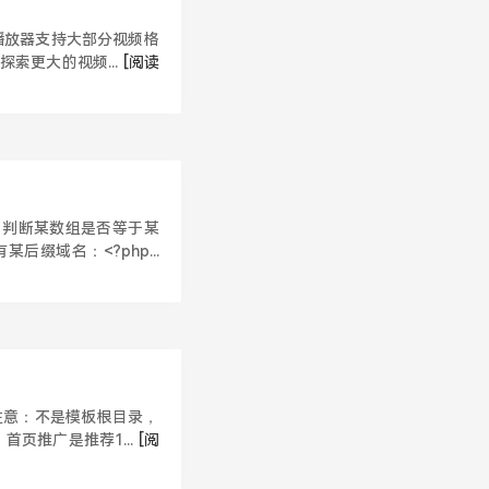
b播放器支持大部分视频格
探索更大的视频...
[阅读
、判断某数组是否等于某
缀域名：<?php...
注意：不是模板根目录，
首页推广是推荐1...
[阅