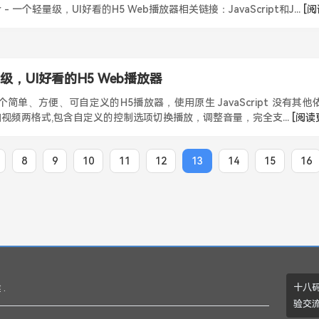
- 一个轻量级，UI好看的H5 Web播放器相关链接：JavaScript和J...
[阅
轻量级，UI好看的H5 Web播放器
 是一个简单、方便、可自定义的H5播放器，使用原生 JavaScript 没有其他依
频和视频两格式,包含自定义的控制选项切换播放，调整音量，完全支...
[阅读
8
9
10
11
12
13
14
15
16
十八码
.
验交